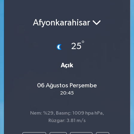
Afyonkarahisar
°
25
Açık
06 Ağustos Perşembe
20:45
Nem: %29, Basınç: 1009 hpa hPa,
Rüzgar: 3.81 m/s