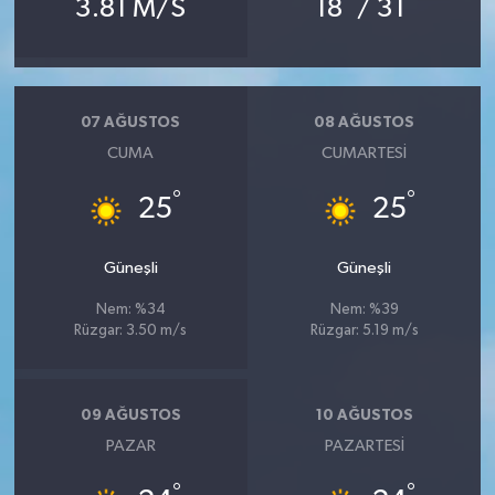
3.81 M/S
18
/ 31
07 AĞUSTOS
08 AĞUSTOS
CUMA
CUMARTESI
°
°
25
25
Güneşli
Güneşli
Nem: %34
Nem: %39
Rüzgar: 3.50 m/s
Rüzgar: 5.19 m/s
09 AĞUSTOS
10 AĞUSTOS
PAZAR
PAZARTESI
°
°