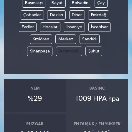
Başmakçı
Bayat
Bolvadin
Çay
Çobanlar
Dazkırı
Dinar
Emirdağ
Evciler
Hocalar
İhsaniye
İscehisar
Kızılören
Merkez
Sandıklı
Sinanpaşa
Sultandağı
Şuhut
NEM
BASINÇ
%29
1009 HPA
hpa
RÜZGAR
EN DÜŞÜK / EN YÜKSEK
°
°