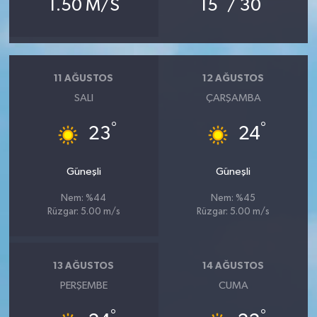
1.50 M/S
15
/ 30
11 AĞUSTOS
12 AĞUSTOS
SALI
ÇARŞAMBA
°
°
23
24
Güneşli
Güneşli
Nem: %44
Nem: %45
Rüzgar: 5.00 m/s
Rüzgar: 5.00 m/s
13 AĞUSTOS
14 AĞUSTOS
PERŞEMBE
CUMA
°
°