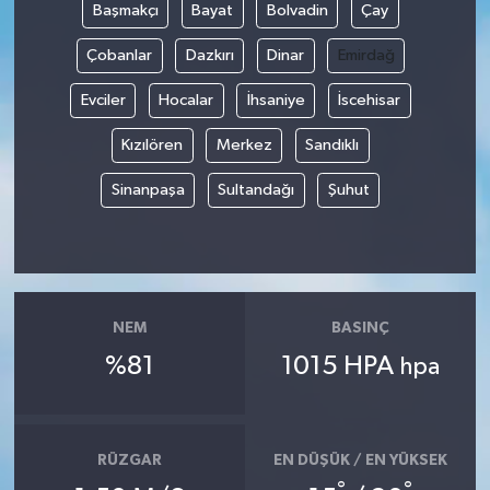
Başmakçı
Bayat
Bolvadin
Çay
Çobanlar
Dazkırı
Dinar
Emirdağ
Evciler
Hocalar
İhsaniye
İscehisar
Kızılören
Merkez
Sandıklı
Sinanpaşa
Sultandağı
Şuhut
NEM
BASINÇ
%81
1015 HPA
hpa
RÜZGAR
EN DÜŞÜK / EN YÜKSEK
°
°