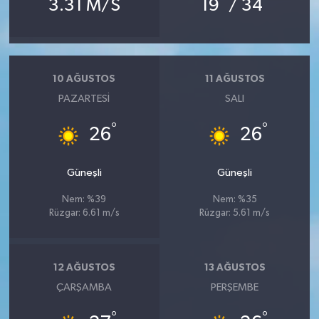
3.31 M/S
19
/ 34
10 AĞUSTOS
11 AĞUSTOS
PAZARTESI
SALI
°
°
26
26
Güneşli
Güneşli
Nem: %39
Nem: %35
Rüzgar: 6.61 m/s
Rüzgar: 5.61 m/s
12 AĞUSTOS
13 AĞUSTOS
ÇARŞAMBA
PERŞEMBE
°
°