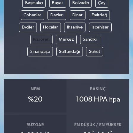
Başmakçı
Bayat
Bolvadin
Çay
Çobanlar
Dazkırı
Dinar
Emirdağ
Evciler
Hocalar
İhsaniye
İscehisar
Kızılören
Merkez
Sandıklı
Sinanpaşa
Sultandağı
Şuhut
NEM
BASINÇ
%20
1008 HPA
hpa
RÜZGAR
EN DÜŞÜK / EN YÜKSEK
°
°