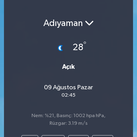
Adıyaman
°
28
Açık
09 Ağustos Pazar
02:45
Nem: %21, Basınç: 1002 hpa hPa,
Rüzgar: 3.19 m/s