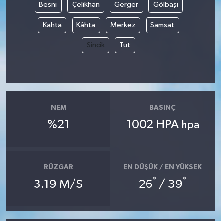
Besni
Çelikhan
Gerger
Gölbaşı
Kahta
Kâhta
Merkez
Samsat
Sincik
Tut
NEM
BASINÇ
%21
1002 HPA
hpa
RÜZGAR
EN DÜŞÜK / EN YÜKSEK
°
°
3.19 M/S
26
/ 39