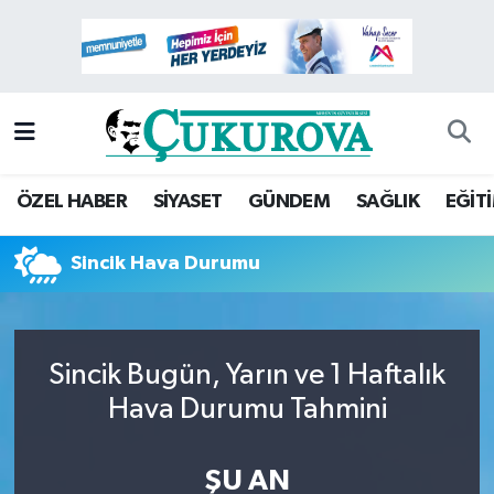
Mersin Nöbetçi Eczaneler
Mersin Hava Durumu
Mersin Namaz Vakitleri
ÖZEL HABER
SİYASET
GÜNDEM
SAĞLIK
EĞİT
Mersin Trafik Yoğunluk Haritası
Sincik Hava Durumu
Süper Lig Puan Durumu ve Fikstür
Tüm Manşetler
Sincik Bugün, Yarın ve 1 Haftalık
Hava Durumu Tahmini
Son Dakika Haberleri
ŞU AN
Haber Arşivi