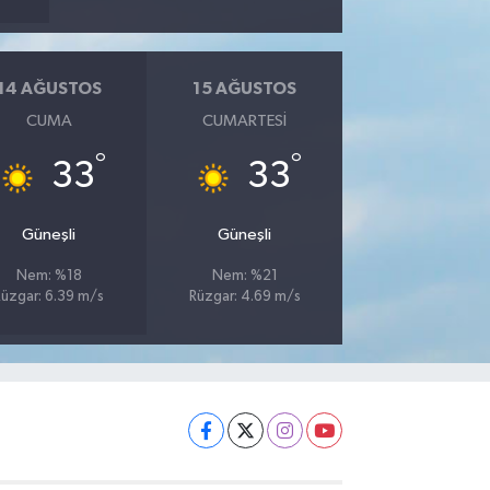
14 AĞUSTOS
15 AĞUSTOS
CUMA
CUMARTESI
°
°
33
33
Güneşli
Güneşli
Nem: %18
Nem: %21
Rüzgar: 6.39 m/s
Rüzgar: 4.69 m/s