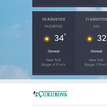
10 AĞUSTOS
11 AĞUSTO
PAZARTESI
SALI
°
34
32
Güneşli
Güneşli
Nem: %19
Nem: %21
Rüzgar: 4.31 m/s
Rüzgar: 7.19 m/