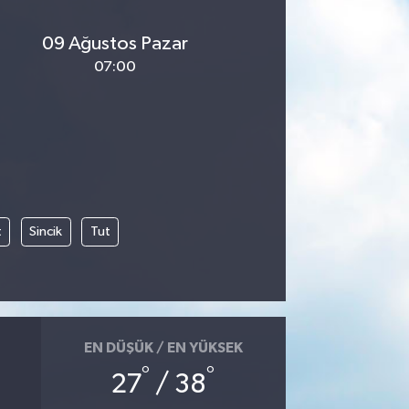
09 Ağustos Pazar
07:00
t
Sincik
Tut
EN DÜŞÜK / EN YÜKSEK
°
°
27
/ 38