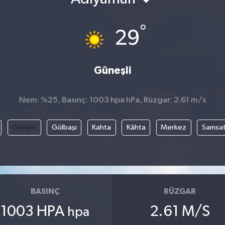
°
29
Güneşli
Nem: %25, Basınç: 1003 hpa hPa, Rüzgar: 2.61 m/s
Gerger
Gölbaşı
Kahta
Kâhta
Merkez
Samsa
BASINÇ
RÜZGAR
1003 HPA
2.61 M/S
hpa