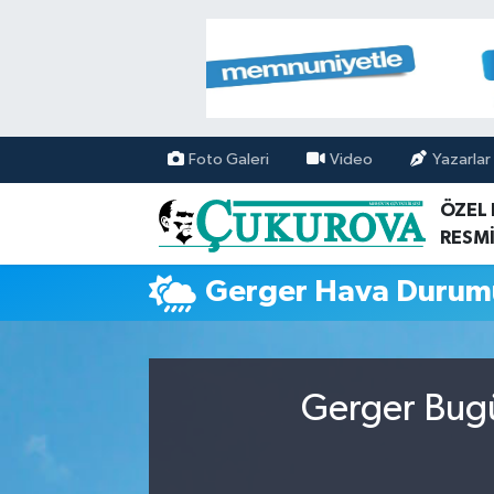
Mersin Nöbetçi Eczaneler
Mersin Hava Durumu
Foto Galeri
Video
Yazarlar
Mersin Namaz Vakitleri
ÖZEL
RESMİ
Mersin Trafik Yoğunluk Haritası
Gerger Hava Durum
Süper Lig Puan Durumu ve Fikstür
Tüm Manşetler
Gerger Bugü
Son Dakika Haberleri
Haber Arşivi