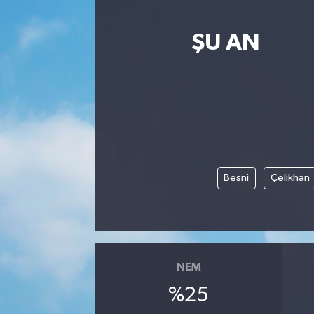
ŞU AN
Besni
Çelikhan
NEM
%25