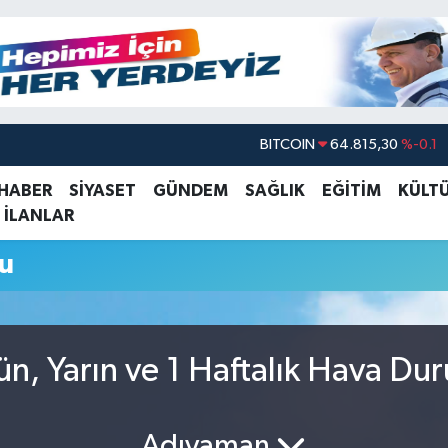
BITCOIN
64.815,30
%-0.1
DOLAR
47,7436
%0.18
 HABER
SİYASET
GÜNDEM
SAĞLIK
EĞİTİM
KÜLT
 İLANLAR
EURO
55,2510
%0.32
STERLİN
64,4811
%0.38
u
GRAM ALTIN
6660.55
%0
BİST100
13.779
%-14
n, Yarın ve 1 Haftalık Hava Du
Adıyaman