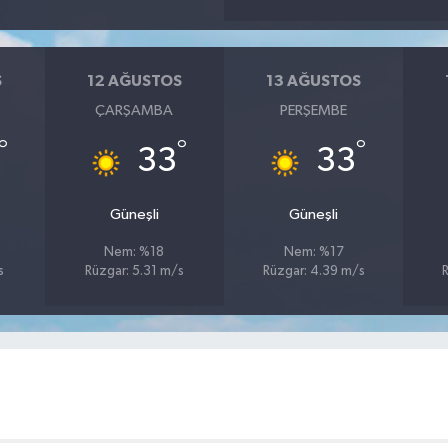
S
12 AĞUSTOS
13 AĞUSTOS
ÇARŞAMBA
PERŞEMBE
°
°
°
33
33
Güneşli
Güneşli
Nem: %18
Nem: %17
s
Rüzgar: 5.31 m/s
Rüzgar: 4.39 m/s