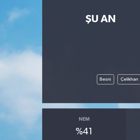
ŞU AN
Besni
Çelikhan
NEM
%41