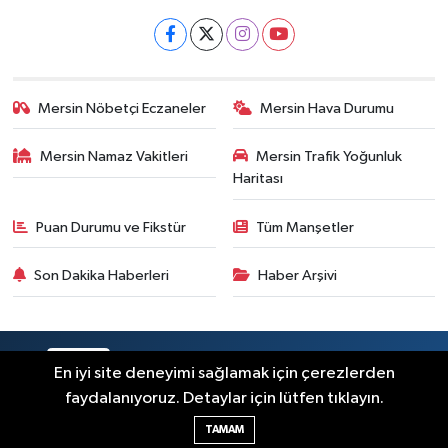
Mersin Nöbetçi Eczaneler
Mersin Hava Durumu
Mersin Namaz Vakitleri
Mersin Trafik Yoğunluk
Haritası
Puan Durumu ve Fikstür
Tüm Manşetler
Son Dakika Haberleri
Haber Arşivi
RSS
Copyright © 2025. Her hakkı saklıdır.
En iyi site deneyimi sağlamak için çerezlerden
faydalanıyoruz. Detaylar için lütfen tıklayın.
Haber Yazılımı:
TE Bilişim
TAMAM