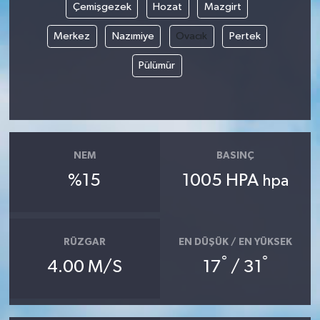
Çemişgezek
Hozat
Mazgirt
Merkez
Nazımiye
Ovacık
Pertek
Pülümür
NEM
BASINÇ
%15
1005 HPA
hpa
RÜZGAR
EN DÜŞÜK / EN YÜKSEK
°
°
4.00 M/S
17
/ 31