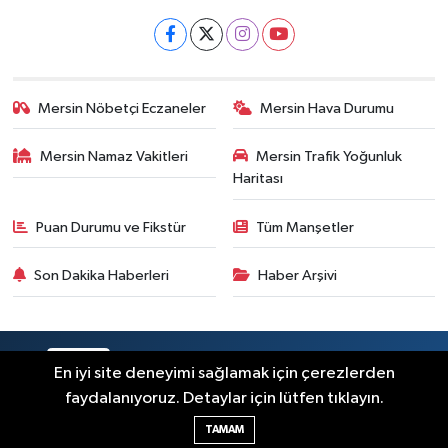
Mersin Nöbetçi Eczaneler
Mersin Hava Durumu
Mersin Namaz Vakitleri
Mersin Trafik Yoğunluk
Haritası
Puan Durumu ve Fikstür
Tüm Manşetler
Son Dakika Haberleri
Haber Arşivi
RSS
Copyright © 2025. Her hakkı saklıdır.
En iyi site deneyimi sağlamak için çerezlerden
faydalanıyoruz. Detaylar için lütfen tıklayın.
Haber Yazılımı:
TE Bilişim
TAMAM