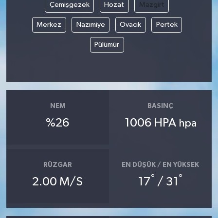
Çemişgezek
Hozat
Mazgirt
Merkez
Nazımiye
Ovacık
Pertek
Pülümür
NEM
BASINÇ
%26
1006 HPA
hpa
RÜZGAR
EN DÜŞÜK / EN YÜKSEK
°
°
2.00 M/S
17
/ 31