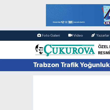
Mersin Nöbetçi Eczaneler
Mersin Hava Durumu
Foto Galeri
Video
Yazarlar
Mersin Namaz Vakitleri
ÖZEL
RESMİ
Mersin Trafik Yoğunluk Haritası
Trabzon Trafik Yoğunluk
Süper Lig Puan Durumu ve Fikstür
Tüm Manşetler
Son Dakika Haberleri
Haber Arşivi