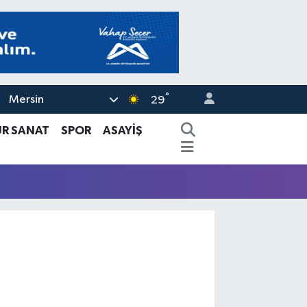
°
Mersin
29
ÜR SANAT
SPOR
ASAYİŞ