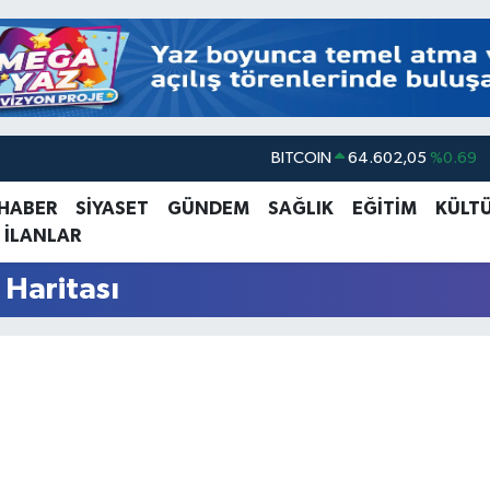
BITCOIN
64.602,05
%0.69
DOLAR
47,6006
%0.06
 HABER
SİYASET
GÜNDEM
SAĞLIK
EĞİTİM
KÜLT
 İLANLAR
EURO
55,0250
%0.02
STERLİN
64,2398
%0.2
 Haritası
GRAM ALTIN
6513.94
%0.32
BİST100
13.768
%48