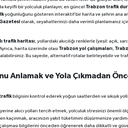
Trabzon trafik du
 keyifli bir yolculuk planlayın; en güncel
ik
yoğunluğunu gösteren interaktif bir harita ve şehrin ana a
Gazetesi
olarak, seyahatlerinizi daha verimli planlamanız için
 trafik haritası
, yollardaki akıcılığı renklerle (yeşil: açık, sa
Trabzon yol çalışmaları
Trabz
yrıca, harita üzerinde olası
,
labilirsiniz. Bu sayede, alternatif rotalar belirleyebilir ve t
unu Anlamak ve Yola Çıkmadan Önc
trafik
bilgisini kontrol ederek yoğun saatlerden ve sıkışık yol
erine akıcı yolları tercih etmek, yolculuk stresinizi önemli öl
en kaçınmak, aracınızın yakıt tüketimini düşürmenize yardımc
çalışması bilgilerini önceden öğrenerek daha dikkatli ve güven