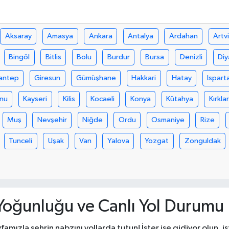
Aksaray
Amasya
Ankara
Antalya
Ardahan
Artv
Bingöl
Bitlis
Bolu
Burdur
Bursa
Denizli
Diy
antep
Giresun
Gümüşhane
Hakkari
Hatay
Ispart
nu
Kayseri
Kilis
Kocaeli
Konya
Kütahya
Kırklar
Muş
Nevşehir
Niğde
Ordu
Osmaniye
Rize
Tunceli
Uşak
Van
Yalova
Yozgat
Zonguldak
 Yoğunluğu ve Canlı Yol Durumu B
famızla şehrin nabzını yollarda tutun! İster işe gidiyor olun,