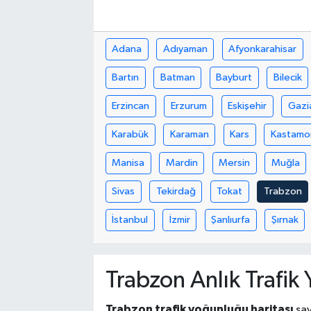
Adana
Adıyaman
Afyonkarahisar
Bartın
Batman
Bayburt
Bilecik
Erzincan
Erzurum
Eskişehir
Gazi
Karabük
Karaman
Kars
Kastamo
Manisa
Mardin
Mersin
Muğla
Sivas
Tekirdağ
Tokat
Trabzon
İstanbul
İzmir
Şanlıurfa
Şırnak
Trabzon Anlık Trafik
Trabzon trafik yoğunluğu haritası
say