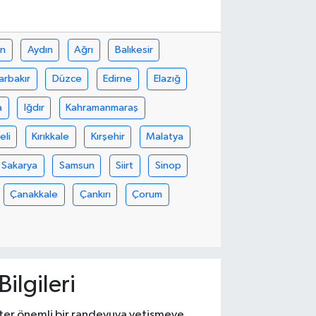
in
Aydın
Ağrı
Balıkesir
arbakır
Düzce
Edirne
Elazığ
a
Iğdır
Kahramanmaraş
eli
Kırıkkale
Kırşehir
Malatya
Sakarya
Samsun
Siirt
Sinop
Çanakkale
Çankırı
Çorum
ilgileri
 ister önemli bir randevuya yetişmeye