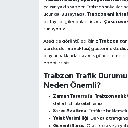
çalışın ya da sadece Trabzon sokaklarında
Trabzon anlık traf
ucunda. Bu sayfada,
Çukurova 
detaylı bilgiler bulabilirsiniz.
sunuyoruz.
Trabzon canlı
Aşağıda görüntülediğiniz
bordo: durma noktası) göstermektedir. A
olaylar hakkında da anlık güncellemeler a
edebilirsiniz.
Trabzon Trafik Durum
Neden Önemli?
Zaman Tasarrufu:
Trabzon anlık 
daha hızlı ulaşabilirsiniz.
Stres Azaltma:
Trafikte beklemek y
Yakıt Verimliliği:
Dur-kalk trafiğind
Güvenli Sürüş:
Olası kaza veya yol 