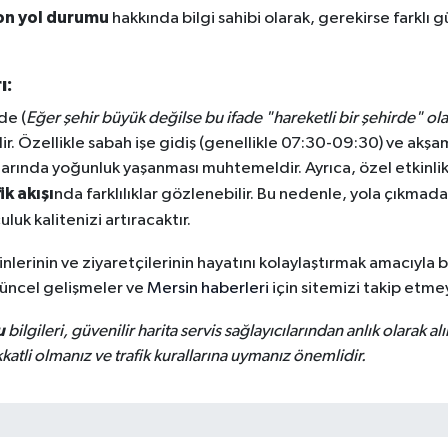
on yol durumu
hakkında bilgi sahibi olarak, gerekirse farklı
ı:
de (
Eğer şehir büyük değilse bu ifade "hareketli bir şehirde" olar
ir. Özellikle sabah işe gidiş (genellikle 07:30-09:30) ve akşam
larında yoğunluk yaşanması muhtemeldir. Ayrıca, özel etkinlikl
k akışı
nda farklılıklar gözlenebilir. Bu nedenle, yola çıkma
uk kalitenizi artıracaktır.
inlerinin ve ziyaretçilerinin hayatını kolaylaştırmak amacıyla 
güncel gelişmeler ve
Mersin haberleri
için sitemizi takip etm
u
bilgileri, güvenilir harita servis sağlayıcılarından anlık olarak al
tli olmanız ve trafik kurallarına uymanız önemlidir.