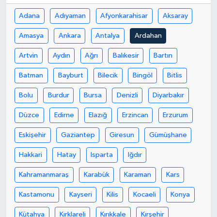
Adana
Adıyaman
Afyonkarahisar
Aksaray
Amasya
Ankara
Antalya
Ardahan
Artvin
Aydın
Ağrı
Balıkesir
Bartın
Batman
Bayburt
Bilecik
Bingöl
Bitlis
Bolu
Burdur
Bursa
Denizli
Diyarbakır
Düzce
Edirne
Elazığ
Erzincan
Erzurum
Eskişehir
Gaziantep
Giresun
Gümüşhane
Hakkari
Hatay
Isparta
Iğdır
Kahramanmaraş
Karabük
Karaman
Kars
Kastamonu
Kayseri
Kilis
Kocaeli
Konya
Kütahya
Kırklareli
Kırıkkale
Kırşehir