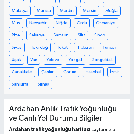
Malatya
Manisa
Mardin
Mersin
Muğla
Muş
Nevşehir
Niğde
Ordu
Osmaniye
Rize
Sakarya
Samsun
Siirt
Sinop
Sivas
Tekirdağ
Tokat
Trabzon
Tunceli
Uşak
Van
Yalova
Yozgat
Zonguldak
Çanakkale
Çankırı
Çorum
İstanbul
İzmir
Şanlıurfa
Şırnak
Ardahan Anlık Trafik Yoğunluğu
ve Canlı Yol Durumu Bilgileri
Ardahan trafik yoğunluğu haritası
sayfamızla