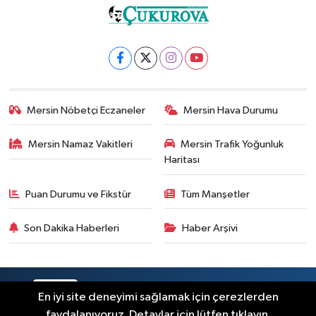
Mersin Nöbetçi Eczaneler
Mersin Hava Durumu
Mersin Namaz Vakitleri
Mersin Trafik Yoğunluk
Haritası
Puan Durumu ve Fikstür
Tüm Manşetler
Son Dakika Haberleri
Haber Arşivi
RSS
Copyright © 2025. Her hakkı saklıdır.
En iyi site deneyimi sağlamak için çerezlerden
faydalanıyoruz. Detaylar için lütfen tıklayın.