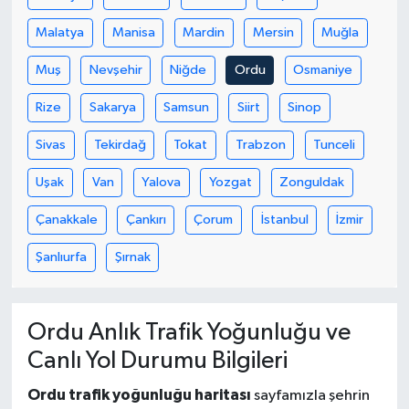
Malatya
Manisa
Mardin
Mersin
Muğla
Muş
Nevşehir
Niğde
Ordu
Osmaniye
Rize
Sakarya
Samsun
Siirt
Sinop
Sivas
Tekirdağ
Tokat
Trabzon
Tunceli
Uşak
Van
Yalova
Yozgat
Zonguldak
Çanakkale
Çankırı
Çorum
İstanbul
İzmir
Şanlıurfa
Şırnak
Ordu Anlık Trafik Yoğunluğu ve
Canlı Yol Durumu Bilgileri
Ordu trafik yoğunluğu haritası
sayfamızla şehrin