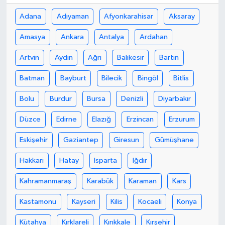
Adana
Adıyaman
Afyonkarahisar
Aksaray
Amasya
Ankara
Antalya
Ardahan
Artvin
Aydın
Ağrı
Balıkesir
Bartın
Batman
Bayburt
Bilecik
Bingöl
Bitlis
Bolu
Burdur
Bursa
Denizli
Diyarbakır
Düzce
Edirne
Elazığ
Erzincan
Erzurum
Eskişehir
Gaziantep
Giresun
Gümüşhane
Hakkari
Hatay
Isparta
Iğdır
Kahramanmaraş
Karabük
Karaman
Kars
Kastamonu
Kayseri
Kilis
Kocaeli
Konya
Kütahya
Kırklareli
Kırıkkale
Kırşehir