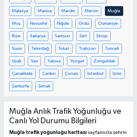
Malatya
Manisa
Mardin
Mersin
Muğla
Muş
Nevşehir
Niğde
Ordu
Osmaniye
Rize
Sakarya
Samsun
Siirt
Sinop
Sivas
Tekirdağ
Tokat
Trabzon
Tunceli
Uşak
Van
Yalova
Yozgat
Zonguldak
Çanakkale
Çankırı
Çorum
İstanbul
İzmir
Şanlıurfa
Şırnak
Muğla Anlık Trafik Yoğunluğu ve
Canlı Yol Durumu Bilgileri
Muğla trafik yoğunluğu haritası
sayfamızla şehrin