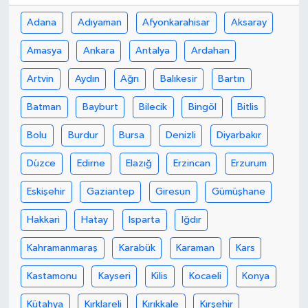
Adana
Adıyaman
Afyonkarahisar
Aksaray
Amasya
Ankara
Antalya
Ardahan
Artvin
Aydın
Ağrı
Balıkesir
Bartın
Batman
Bayburt
Bilecik
Bingöl
Bitlis
Bolu
Burdur
Bursa
Denizli
Diyarbakır
Düzce
Edirne
Elazığ
Erzincan
Erzurum
Eskişehir
Gaziantep
Giresun
Gümüşhane
Hakkari
Hatay
Isparta
Iğdır
Kahramanmaraş
Karabük
Karaman
Kars
Kastamonu
Kayseri
Kilis
Kocaeli
Konya
Kütahya
Kırklareli
Kırıkkale
Kırşehir