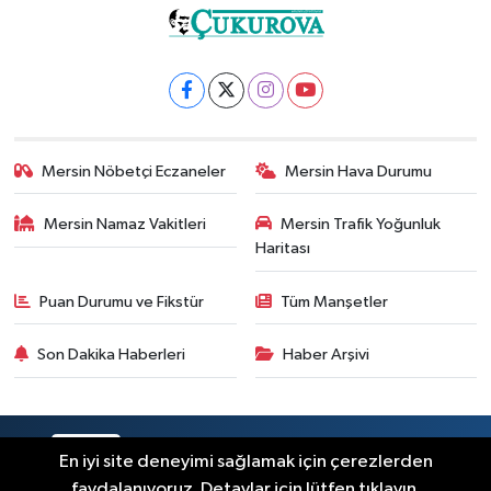
Mersin Nöbetçi Eczaneler
Mersin Hava Durumu
Mersin Namaz Vakitleri
Mersin Trafik Yoğunluk
Haritası
Puan Durumu ve Fikstür
Tüm Manşetler
Son Dakika Haberleri
Haber Arşivi
RSS
Copyright © 2025. Her hakkı saklıdır.
En iyi site deneyimi sağlamak için çerezlerden
faydalanıyoruz. Detaylar için lütfen tıklayın.