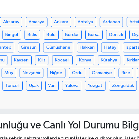
Aksaray
Amasya
Ankara
Antalya
Ardahan
Artv
Bingöl
Bitlis
Bolu
Burdur
Bursa
Denizli
Diy
antep
Giresun
Gümüşhane
Hakkari
Hatay
Ispart
nu
Kayseri
Kilis
Kocaeli
Konya
Kütahya
Kırklar
Muş
Nevşehir
Niğde
Ordu
Osmaniye
Rize
Tunceli
Uşak
Van
Yalova
Yozgat
Zonguldak
unluğu ve Canlı Yol Durumu Bilgi
la şehrin nabzını yollarda tutun! İster işe gidiyor olun, iste