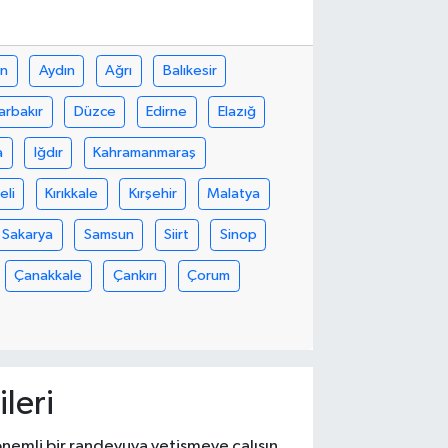
in
Aydın
Ağrı
Balıkesir
arbakır
Düzce
Edirne
Elazığ
a
Iğdır
Kahramanmaraş
eli
Kırıkkale
Kırşehir
Malatya
Sakarya
Samsun
Siirt
Sinop
Çanakkale
Çankırı
Çorum
leri
r önemli bir randevuya yetişmeye çalışın