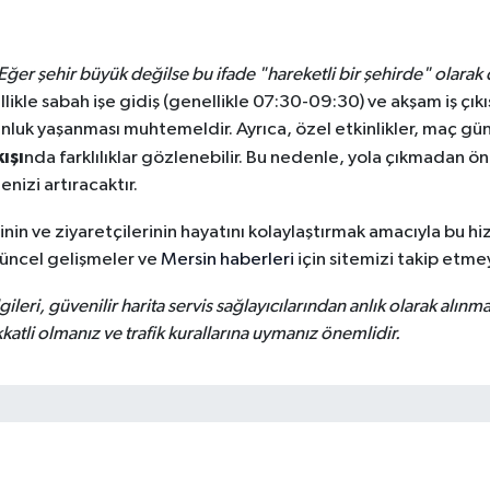
Eğer şehir büyük değilse bu ifade "hareketli bir şehirde" olarak d
ellikle sabah işe gidiş (genellikle 07:30-09:30) ve akşam iş çık
nluk yaşanması muhtemeldir. Ayrıca, özel etkinlikler, maç günl
ışı
nda farklılıklar gözlenebilir. Bu nedenle, yola çıkmadan ö
nizi artıracaktır.
inin ve ziyaretçilerinin hayatını kolaylaştırmak amacıyla bu hi
güncel gelişmeler ve
Mersin haberleri
için sitemizi takip etm
gileri, güvenilir harita servis sağlayıcılarından anlık olarak alınma
tli olmanız ve trafik kurallarına uymanız önemlidir.