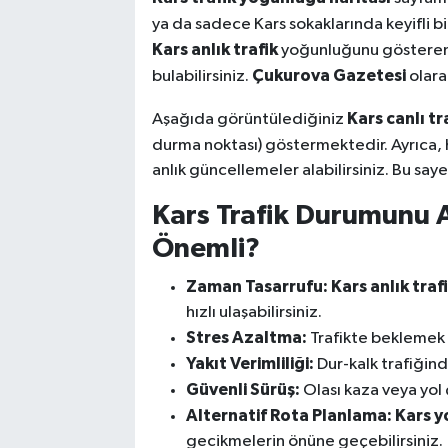
ya da sadece Kars sokaklarında keyifli bi
Kars anlık trafik
yoğunluğunu gösteren in
Çukurova Gazetesi
bulabilirsiniz.
olara
Kars canlı tr
Aşağıda görüntülediğiniz
durma noktası) göstermektedir. Ayrıca, 
anlık güncellemeler alabilirsiniz. Bu saye
Kars Trafik Durumunu
Önemli?
Zaman Tasarrufu:
Kars anlık traf
hızlı ulaşabilirsiniz.
Stres Azaltma:
Trafikte beklemek y
Yakıt Verimliliği:
Dur-kalk trafiğind
Güvenli Sürüş:
Olası kaza veya yol 
Alternatif Rota Planlama:
Kars y
gecikmelerin önüne geçebilirsiniz.