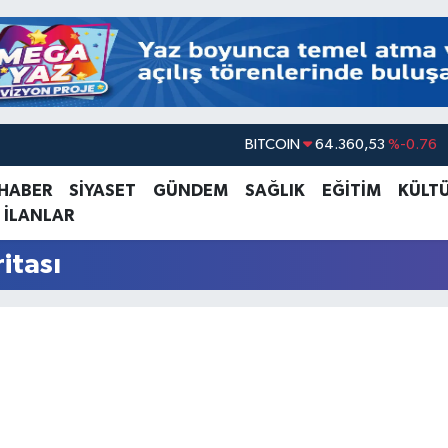
BITCOIN
64.360,53
%-0.76
DOLAR
47,7069
%0.17
 HABER
SİYASET
GÜNDEM
SAĞLIK
EĞİTİM
KÜLT
 İLANLAR
EURO
55,0265
%0.01
STERLİN
64,1897
%0.02
itası
GRAM ALTIN
6574.81
%1.44
BİST100
13.887
%64