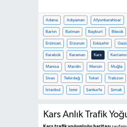
Adana
Adıyaman
Afyonkarahisar
Bartın
Batman
Bayburt
Bilecik
Erzincan
Erzurum
Eskişehir
Gazi
Karabük
Karaman
Kars
Kastamo
Manisa
Mardin
Mersin
Muğla
Sivas
Tekirdağ
Tokat
Trabzon
İstanbul
İzmir
Şanlıurfa
Şırnak
Kars Anlık Trafik Yoğ
Kars trafik yoğunluğu haritası
sayfamız