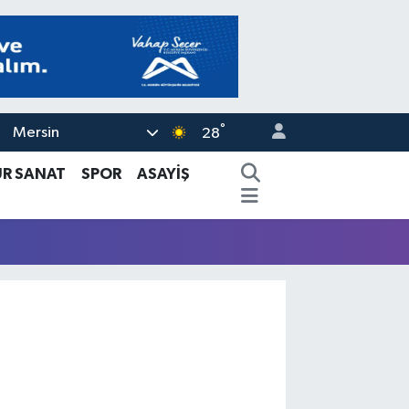
°
Mersin
28
ÜR SANAT
SPOR
ASAYİŞ