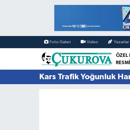
Mersin Nöbetçi Eczaneler
Mersin Hava Durumu
Foto Galeri
Video
Yazarlar
Mersin Namaz Vakitleri
ÖZEL
RESMİ
Mersin Trafik Yoğunluk Haritası
Kars Trafik Yoğunluk Har
Süper Lig Puan Durumu ve Fikstür
Tüm Manşetler
Son Dakika Haberleri
Haber Arşivi