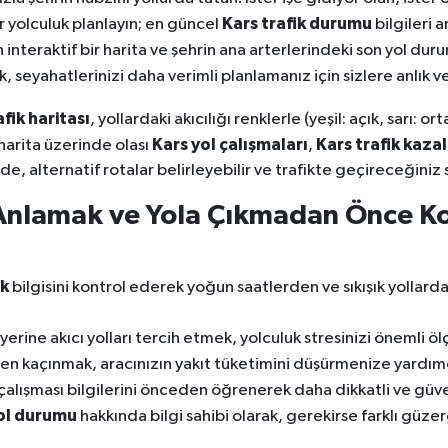
Kars trafik durumu
r yolculuk planlayın; en güncel
bilgileri 
teraktif bir harita ve şehrin ana arterlerindeki son yol duru
k, seyahatlerinizi daha verimli planlamanız için sizlere anlık 
afik haritası
, yollardaki akıcılığı renklerle (yeşil: açık, sarı: 
Kars yol çalışmaları
Kars trafik kazal
harita üzerinde olası
,
de, alternatif rotalar belirleyebilir ve trafikte geçireceğiniz 
 Anlamak ve Yola Çıkmadan Önce K
ik
bilgisini kontrol ederek yoğun saatlerden ve sıkışık yollard
erine akıcı yolları tercih etmek, yolculuk stresinizi önemli öl
en kaçınmak, aracınızın yakıt tüketimini düşürmenize yardımc
çalışması bilgilerini önceden öğrenerek daha dikkatli ve güven
ol durumu
hakkında bilgi sahibi olarak, gerekirse farklı güze