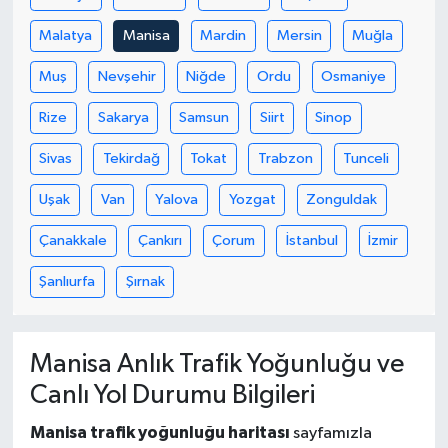
Malatya
Manisa
Mardin
Mersin
Muğla
Muş
Nevşehir
Niğde
Ordu
Osmaniye
Rize
Sakarya
Samsun
Siirt
Sinop
Sivas
Tekirdağ
Tokat
Trabzon
Tunceli
Uşak
Van
Yalova
Yozgat
Zonguldak
Çanakkale
Çankırı
Çorum
İstanbul
İzmir
Şanlıurfa
Şırnak
Manisa Anlık Trafik Yoğunluğu ve
Canlı Yol Durumu Bilgileri
Manisa trafik yoğunluğu haritası
sayfamızla