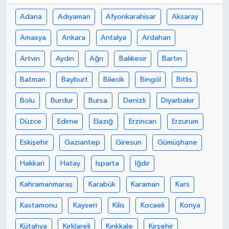
Adana
Adıyaman
Afyonkarahisar
Aksaray
Amasya
Ankara
Antalya
Ardahan
Artvin
Aydın
Ağrı
Balıkesir
Bartın
Batman
Bayburt
Bilecik
Bingöl
Bitlis
Bolu
Burdur
Bursa
Denizli
Diyarbakır
Düzce
Edirne
Elazığ
Erzincan
Erzurum
Eskişehir
Gaziantep
Giresun
Gümüşhane
Hakkari
Hatay
Isparta
Iğdır
Kahramanmaraş
Karabük
Karaman
Kars
Kastamonu
Kayseri
Kilis
Kocaeli
Konya
Kütahya
Kırklareli
Kırıkkale
Kırşehir