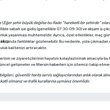
 (
Eğer şehir büyük değilse bu ifade "hareketli bir şehirde" olarak
ellikle sabah işe gidiş (genellikle 07:30-09:30) ve akşam iş çık
nluk yaşanması muhtemeldir. Ayrıca, özel etkinlikler, maç günl
 akışı
nda farklılıklar gözlenebilir. Bu nedenle, yola çıkmada
uk kalitenizi artıracaktır.
erinin ve ziyaretçilerinin hayatını kolaylaştırmak amacıyla bu 
güncel gelişmeler ve
Mersin haberleri
için sitemizi takip etm
bilgileri, güvenilir harita servis sağlayıcılarından anlık olarak alı
tli olmanız ve trafik kurallarına uymanız önemlidir.