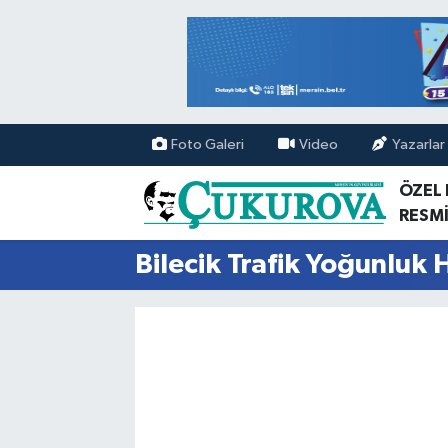
Mersin Nöbetçi Eczaneler
Mersin Hava Durumu
Foto Galeri
Video
Yazarlar
Mersin Namaz Vakitleri
ÖZEL
RESMİ
Mersin Trafik Yoğunluk Haritası
Bilecik Trafik Yoğunluk 
Süper Lig Puan Durumu ve Fikstür
Tüm Manşetler
Son Dakika Haberleri
Haber Arşivi