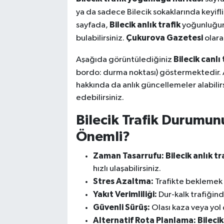
ya da sadece Bilecik sokaklarında keyifli
Bilecik anlık trafik
sayfada,
yoğunluğunu
Çukurova Gazetesi
bulabilirsiniz.
olara
Bilecik canlı 
Aşağıda görüntülediğiniz
bordo: durma noktası) göstermektedir. A
hakkında da anlık güncellemeler alabilirs
edebilirsiniz.
Bilecik Trafik Durumu
Önemli?
Zaman Tasarrufu:
Bilecik anlık tr
hızlı ulaşabilirsiniz.
Stres Azaltma:
Trafikte beklemek y
Yakıt Verimliliği:
Dur-kalk trafiğind
Güvenli Sürüş:
Olası kaza veya yol 
Alternatif Rota Planlama:
Bileci