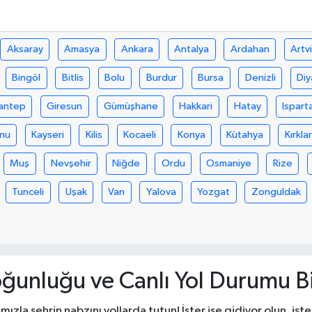
Aksaray
Amasya
Ankara
Antalya
Ardahan
Artv
Bingöl
Bitlis
Bolu
Burdur
Bursa
Denizli
Diy
antep
Giresun
Gümüşhane
Hakkari
Hatay
Ispart
nu
Kayseri
Kilis
Kocaeli
Konya
Kütahya
Kırklar
Muş
Nevşehir
Niğde
Ordu
Osmaniye
Rize
Tunceli
Uşak
Van
Yalova
Yozgat
Zonguldak
Yoğunluğu ve Canlı Yol Durumu Bi
mızla şehrin nabzını yollarda tutun! İster işe gidiyor olun, is