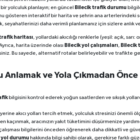
Bilecik trafik durumu
 bir yolculuk planlayın; en güncel
bilgil
 gösteren interaktif bir harita ve şehrin ana arterlerindeki s
k, seyahatlerinizi daha verimli planlamanız için sizlere anlık 
trafik haritası
, yollardaki akıcılığı renklerle (yeşil: açık, sarı:
Bilecik yol çalışmaları
Bilecik 
yrıca, harita üzerinde olası
,
iniz. Bu sayede, alternatif rotalar belirleyebilir ve trafikte 
nu Anlamak ve Yola Çıkmadan Önce
afik
bilgisini kontrol ederek yoğun saatlerden ve sıkışık yolla
erine akıcı yolları tercih etmek, yolculuk stresinizi önemli öl
en kaçınmak, aracınızın yakıt tüketimini düşürmenize yardımc
çalışması bilgilerini önceden öğrenerek daha dikkatli ve güven
k yol durumu
hakkında bilgi sahibi olarak, gerekirse farklı g