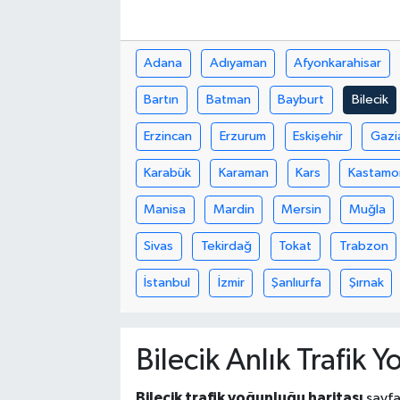
Adana
Adıyaman
Afyonkarahisar
Bartın
Batman
Bayburt
Bilecik
Erzincan
Erzurum
Eskişehir
Gazi
Karabük
Karaman
Kars
Kastamo
Manisa
Mardin
Mersin
Muğla
Sivas
Tekirdağ
Tokat
Trabzon
İstanbul
İzmir
Şanlıurfa
Şırnak
Bilecik Anlık Trafik 
Bilecik trafik yoğunluğu haritası
sayfa