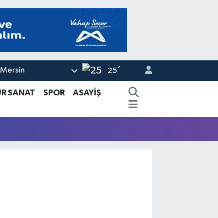
°
Mersin
25
ÜR SANAT
SPOR
ASAYİŞ