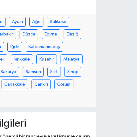
in
Aydın
Ağrı
Balıkesir
arbakır
Düzce
Edirne
Elazığ
a
Iğdır
Kahramanmaraş
eli
Kırıkkale
Kırşehir
Malatya
Sakarya
Samsun
Siirt
Sinop
Çanakkale
Çankırı
Çorum
lgileri
ter önemli bir randevuya yetişmeye çalışın