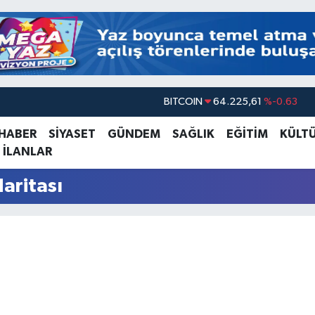
BITCOIN
64.225,61
%-0.63
DOLAR
47,6704
%0
 HABER
SİYASET
GÜNDEM
SAĞLIK
EĞİTİM
KÜLT
 İLANLAR
EURO
55,0406
%-0.08
STERLİN
64,2143
%0
Haritası
GRAM ALTIN
6510.40
%0.45
BİST100
13.799
%70