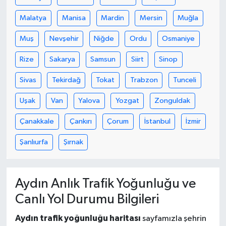
Malatya
Manisa
Mardin
Mersin
Muğla
Muş
Nevşehir
Niğde
Ordu
Osmaniye
Rize
Sakarya
Samsun
Siirt
Sinop
Sivas
Tekirdağ
Tokat
Trabzon
Tunceli
Uşak
Van
Yalova
Yozgat
Zonguldak
Çanakkale
Çankırı
Çorum
İstanbul
İzmir
Şanlıurfa
Şırnak
Aydın Anlık Trafik Yoğunluğu ve
Canlı Yol Durumu Bilgileri
Aydın trafik yoğunluğu haritası
sayfamızla şehrin