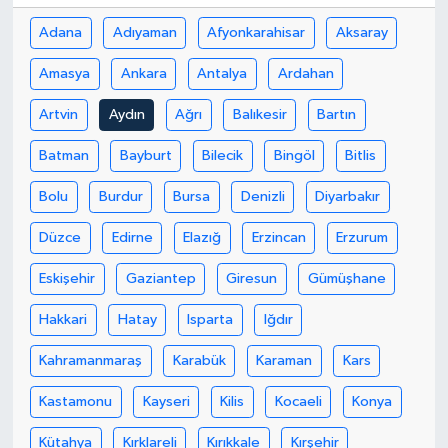
Adana
Adıyaman
Afyonkarahisar
Aksaray
Amasya
Ankara
Antalya
Ardahan
Artvin
Aydın
Ağrı
Balıkesir
Bartın
Batman
Bayburt
Bilecik
Bingöl
Bitlis
Bolu
Burdur
Bursa
Denizli
Diyarbakır
Düzce
Edirne
Elazığ
Erzincan
Erzurum
Eskişehir
Gaziantep
Giresun
Gümüşhane
Hakkari
Hatay
Isparta
Iğdır
Kahramanmaraş
Karabük
Karaman
Kars
Kastamonu
Kayseri
Kilis
Kocaeli
Konya
Kütahya
Kırklareli
Kırıkkale
Kırşehir