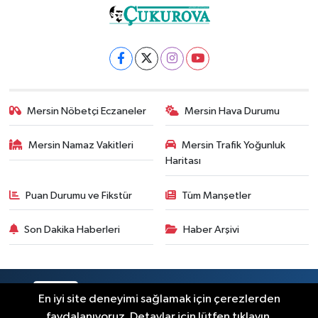
Mersin Nöbetçi Eczaneler
Mersin Hava Durumu
Mersin Namaz Vakitleri
Mersin Trafik Yoğunluk
Haritası
Puan Durumu ve Fikstür
Tüm Manşetler
Son Dakika Haberleri
Haber Arşivi
RSS
Copyright © 2025. Her hakkı saklıdır.
En iyi site deneyimi sağlamak için çerezlerden
faydalanıyoruz. Detaylar için lütfen tıklayın.