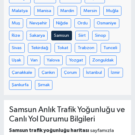
Malatya
Manisa
Mardin
Mersin
Muğla
Muş
Nevşehir
Niğde
Ordu
Osmaniye
Rize
Sakarya
Samsun
Siirt
Sinop
Sivas
Tekirdağ
Tokat
Trabzon
Tunceli
Uşak
Van
Yalova
Yozgat
Zonguldak
Çanakkale
Çankırı
Çorum
İstanbul
İzmir
Şanlıurfa
Şırnak
Samsun Anlık Trafik Yoğunluğu ve
Canlı Yol Durumu Bilgileri
Samsun trafik yoğunluğu haritası
sayfamızla