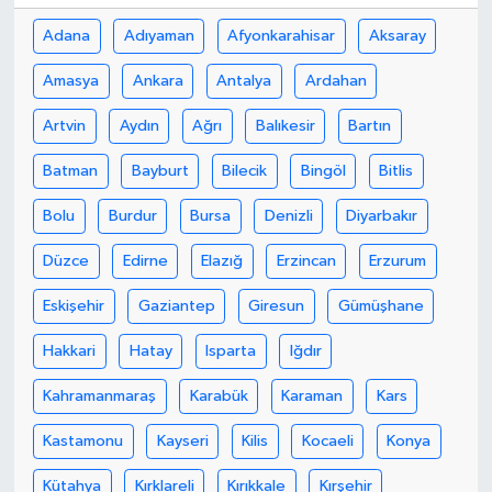
Adana
Adıyaman
Afyonkarahisar
Aksaray
Amasya
Ankara
Antalya
Ardahan
Artvin
Aydın
Ağrı
Balıkesir
Bartın
Batman
Bayburt
Bilecik
Bingöl
Bitlis
Bolu
Burdur
Bursa
Denizli
Diyarbakır
Düzce
Edirne
Elazığ
Erzincan
Erzurum
Eskişehir
Gaziantep
Giresun
Gümüşhane
Hakkari
Hatay
Isparta
Iğdır
Kahramanmaraş
Karabük
Karaman
Kars
Kastamonu
Kayseri
Kilis
Kocaeli
Konya
Kütahya
Kırklareli
Kırıkkale
Kırşehir