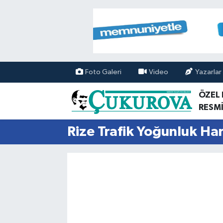
Mersin Nöbetçi Eczaneler
Mersin Hava Durumu
Foto Galeri
Video
Yazarlar
Mersin Namaz Vakitleri
ÖZEL
RESMİ
Mersin Trafik Yoğunluk Haritası
Rize Trafik Yoğunluk Har
Süper Lig Puan Durumu ve Fikstür
Tüm Manşetler
Son Dakika Haberleri
Haber Arşivi