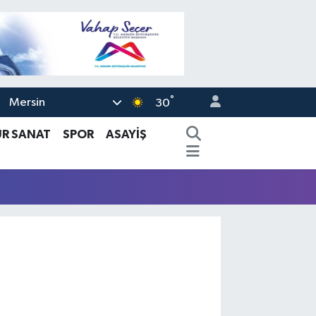
°
Mersin
30
ÜR SANAT
SPOR
ASAYİŞ