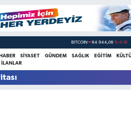
BITCOIN
64.944,08
%-0.18
DOLAR
47,7436
%0.18
 HABER
SİYASET
GÜNDEM
SAĞLIK
EĞİTİM
KÜLT
 İLANLAR
EURO
55,2510
%0.32
STERLİN
64,4811
%0.38
itası
GRAM ALTIN
6660.55
%0.03
BİST100
13.779
%-14