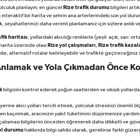
Rize trafik durumu
olculuk planlayın; en güncel
bilgileri art
teraktif bir harita ve şehrin ana arterlerindeki son yol duru
k, seyahatlerinizi daha verimli planlamanız için sizlere anlık 
afik haritası
, yollardaki akıcılığı renklerle (yeşil: açık, sarı: o
Rize yol çalışmaları
Rize trafik kazal
harita üzerinde olası
,
de, alternatif rotalar belirleyebilir ve trafikte geçireceğiniz 
 Anlamak ve Yola Çıkmadan Önce K
k
bilgisini kontrol ederek yoğun saatlerden ve sıkışık yollarda
erine akıcı yolları tercih etmek, yolculuk stresinizi önemli öl
en kaçınmak, aracınızın yakıt tüketimini düşürmenize yardımc
çalışması bilgilerini önceden öğrenerek daha dikkatli ve güven
ol durumu
hakkında bilgi sahibi olarak, gerekirse farklı güze