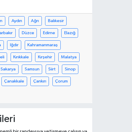
in
Aydın
Ağrı
Balıkesir
arbakır
Düzce
Edirne
Elazığ
a
Iğdır
Kahramanmaraş
eli
Kırıkkale
Kırşehir
Malatya
Sakarya
Samsun
Siirt
Sinop
Çanakkale
Çankırı
Çorum
leri
 önemli bir randevuya yetişmeye çalışın ya