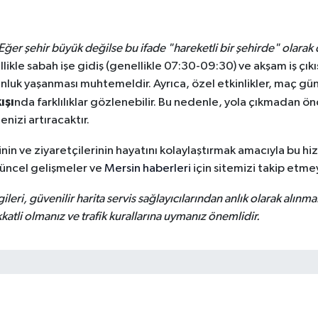
Eğer şehir büyük değilse bu ifade "hareketli bir şehirde" olarak d
ellikle sabah işe gidiş (genellikle 07:30-09:30) ve akşam iş çık
nluk yaşanması muhtemeldir. Ayrıca, özel etkinlikler, maç günl
ışı
nda farklılıklar gözlenebilir. Bu nedenle, yola çıkmadan ö
nizi artıracaktır.
inin ve ziyaretçilerinin hayatını kolaylaştırmak amacıyla bu hi
güncel gelişmeler ve
Mersin haberleri
için sitemizi takip etm
gileri, güvenilir harita servis sağlayıcılarından anlık olarak alınma
tli olmanız ve trafik kurallarına uymanız önemlidir.