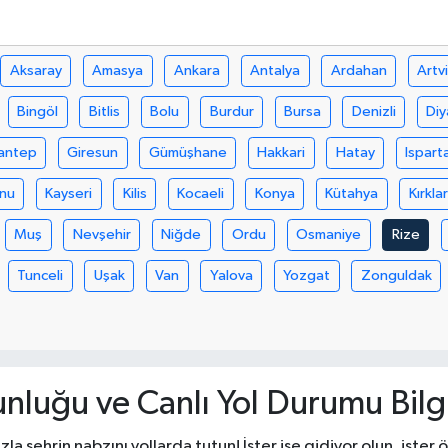
Aksaray
Amasya
Ankara
Antalya
Ardahan
Artv
Bingöl
Bitlis
Bolu
Burdur
Bursa
Denizli
Diy
antep
Giresun
Gümüşhane
Hakkari
Hatay
Ispart
nu
Kayseri
Kilis
Kocaeli
Konya
Kütahya
Kırklar
Muş
Nevşehir
Niğde
Ordu
Osmaniye
Rize
Tunceli
Uşak
Van
Yalova
Yozgat
Zonguldak
unluğu ve Canlı Yol Durumu Bilgi
la şehrin nabzını yollarda tutun! İster işe gidiyor olun, ister