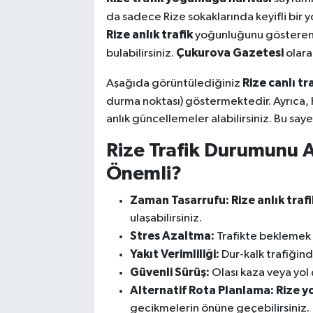
da sadece Rize sokaklarında keyifli bir y
Rize anlık trafik
yoğunluğunu gösteren in
Çukurova Gazetesi
bulabilirsiniz.
olara
Rize canlı tr
Aşağıda görüntülediğiniz
durma noktası) göstermektedir. Ayrıca, 
anlık güncellemeler alabilirsiniz. Bu saye
Rize Trafik Durumunu
Önemli?
Zaman Tasarrufu:
Rize anlık trafi
ulaşabilirsiniz.
Stres Azaltma:
Trafikte beklemek y
Yakıt Verimliliği:
Dur-kalk trafiğind
Güvenli Sürüş:
Olası kaza veya yol 
Alternatif Rota Planlama:
Rize y
gecikmelerin önüne geçebilirsiniz.