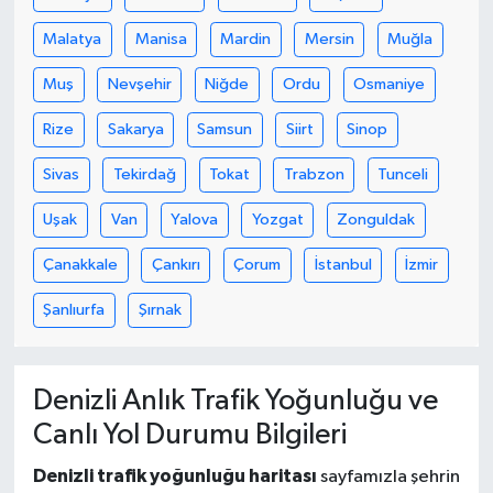
Malatya
Manisa
Mardin
Mersin
Muğla
Muş
Nevşehir
Niğde
Ordu
Osmaniye
Rize
Sakarya
Samsun
Siirt
Sinop
Sivas
Tekirdağ
Tokat
Trabzon
Tunceli
Uşak
Van
Yalova
Yozgat
Zonguldak
Çanakkale
Çankırı
Çorum
İstanbul
İzmir
Şanlıurfa
Şırnak
Denizli Anlık Trafik Yoğunluğu ve
Canlı Yol Durumu Bilgileri
Denizli trafik yoğunluğu haritası
sayfamızla şehrin