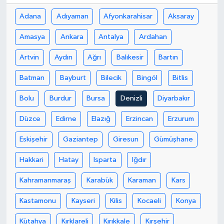
Adana
Adıyaman
Afyonkarahisar
Aksaray
Amasya
Ankara
Antalya
Ardahan
Artvin
Aydın
Ağrı
Balıkesir
Bartın
Batman
Bayburt
Bilecik
Bingöl
Bitlis
Bolu
Burdur
Bursa
Denizli
Diyarbakır
Düzce
Edirne
Elazığ
Erzincan
Erzurum
Eskişehir
Gaziantep
Giresun
Gümüşhane
Hakkari
Hatay
Isparta
Iğdır
Kahramanmaraş
Karabük
Karaman
Kars
Kastamonu
Kayseri
Kilis
Kocaeli
Konya
Kütahya
Kırklareli
Kırıkkale
Kırşehir