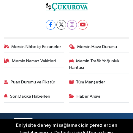
Mersin Nöbetçi Eczaneler
Mersin Hava Durumu
Mersin Namaz Vakitleri
Mersin Trafik Yoğunluk
Haritası
Puan Durumu ve Fikstür
Tüm Manşetler
Son Dakika Haberleri
Haber Arşivi
RSS
Copyright © 2025. Her hakkı saklıdır.
En iyi site deneyimi sağlamak için çerezlerden
faydalanıyoruz. Detaylar için lütfen tıklayın.