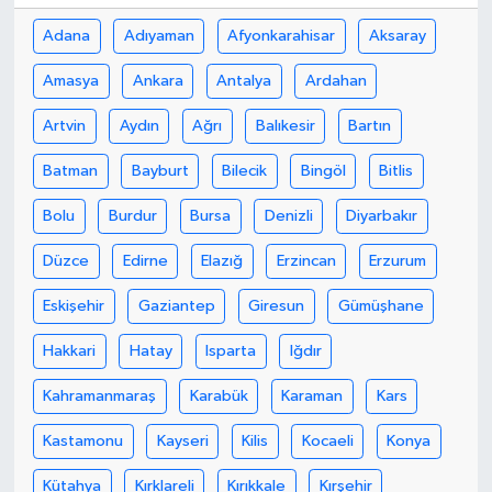
Adana
Adıyaman
Afyonkarahisar
Aksaray
Amasya
Ankara
Antalya
Ardahan
Artvin
Aydın
Ağrı
Balıkesir
Bartın
Batman
Bayburt
Bilecik
Bingöl
Bitlis
Bolu
Burdur
Bursa
Denizli
Diyarbakır
Düzce
Edirne
Elazığ
Erzincan
Erzurum
Eskişehir
Gaziantep
Giresun
Gümüşhane
Hakkari
Hatay
Isparta
Iğdır
Kahramanmaraş
Karabük
Karaman
Kars
Kastamonu
Kayseri
Kilis
Kocaeli
Konya
Kütahya
Kırklareli
Kırıkkale
Kırşehir