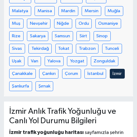
Malatya
Manisa
Mardin
Mersin
Muğla
Muş
Nevşehir
Niğde
Ordu
Osmaniye
Rize
Sakarya
Samsun
Siirt
Sinop
Sivas
Tekirdağ
Tokat
Trabzon
Tunceli
Uşak
Van
Yalova
Yozgat
Zonguldak
Çanakkale
Çankırı
Çorum
İstanbul
İzmir
Şanlıurfa
Şırnak
İzmir Anlık Trafik Yoğunluğu ve
Canlı Yol Durumu Bilgileri
İzmir trafik yoğunluğu haritası
sayfamızla şehrin