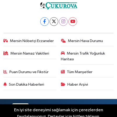
Mersin Nöbetçi Eczaneler
Mersin Hava Durumu
Mersin Namaz Vakitleri
Mersin Trafik Yoğunluk
Haritası
Puan Durumu ve Fikstür
Tüm Manşetler
Son Dakika Haberleri
Haber Arşivi
RSS
Copyright © 2025. Her hakkı saklıdır.
En iyi site deneyimi sağlamak için çerezlerden
faydalanıyoruz. Detaylar için lütfen tıklayın.