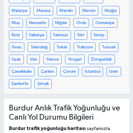
Malatya
Manisa
Mardin
Mersin
Muğla
Muş
Nevşehir
Niğde
Ordu
Osmaniye
Rize
Sakarya
Samsun
Siirt
Sinop
Sivas
Tekirdağ
Tokat
Trabzon
Tunceli
Uşak
Van
Yalova
Yozgat
Zonguldak
Çanakkale
Çankırı
Çorum
İstanbul
İzmir
Şanlıurfa
Şırnak
Burdur Anlık Trafik Yoğunluğu ve
Canlı Yol Durumu Bilgileri
Burdur trafik yoğunluğu haritası
sayfamızla