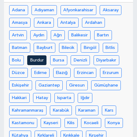
Adana
Adıyaman
Afyonkarahisar
Aksaray
Amasya
Ankara
Antalya
Ardahan
Artvin
Aydın
Ağrı
Balıkesir
Bartın
Batman
Bayburt
Bilecik
Bingöl
Bitlis
Bolu
Burdur
Bursa
Denizli
Diyarbakır
Düzce
Edirne
Elazığ
Erzincan
Erzurum
Eskişehir
Gaziantep
Giresun
Gümüşhane
Hakkari
Hatay
Isparta
Iğdır
Kahramanmaraş
Karabük
Karaman
Kars
Kastamonu
Kayseri
Kilis
Kocaeli
Konya
Kütahya
Kırklareli
Kırıkkale
Kırşehir