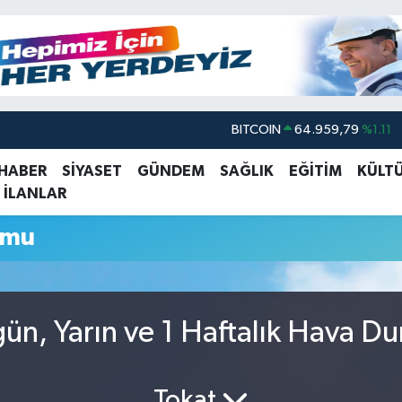
BITCOIN
64.959,79
%1.11
DOLAR
47,7436
%0.18
 HABER
SİYASET
GÜNDEM
SAĞLIK
EĞİTİM
KÜLT
 İLANLAR
EURO
55,2510
%0.32
STERLİN
64,4811
%0.38
umu
GRAM ALTIN
6660.55
%0.03
BİST100
13.779
%-14
ün, Yarın ve 1 Haftalık Hava D
Tokat