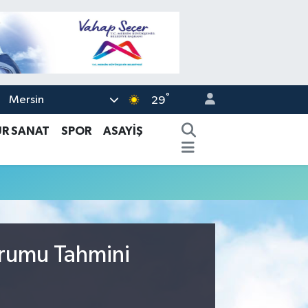
°
Mersin
29
ÜR SANAT
SPOR
ASAYİŞ
urumu Tahmini