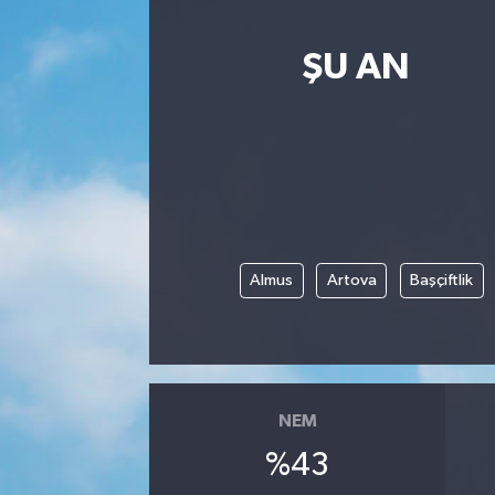
ŞU AN
Almus
Artova
Başçiftlik
NEM
%43