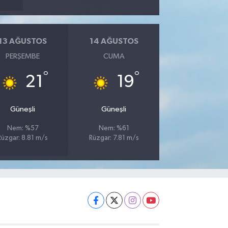
13 AĞUSTOS
14 AĞUSTOS
PERŞEMBE
CUMA
°
°
21
19
Güneşli
Güneşli
Nem: %57
Nem: %61
Rüzgar: 8.81 m/s
Rüzgar: 7.81 m/s