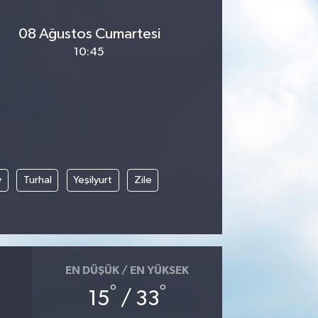
08 Ağustos Cumartesi
10:45
y
Turhal
Yeşilyurt
Zile
EN DÜŞÜK / EN YÜKSEK
°
°
15
/ 33