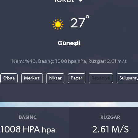
°
27
Güneşli
Nem: %43, Basınç: 1008 hpa hPa, Rüzgar: 2.61 m/s
Erbaa
Merkez
Niksar
Pazar
Reşadiye
Sulusara
BASINÇ
RÜZGAR
1008 HPA
2.61 M/S
hpa