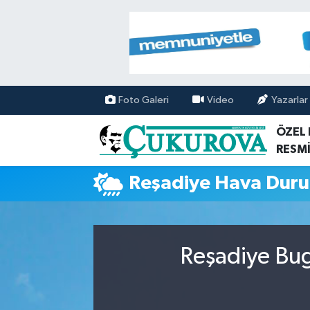
Mersin Nöbetçi Eczaneler
Mersin Hava Durumu
Foto Galeri
Video
Yazarlar
Mersin Namaz Vakitleri
ÖZEL
RESMİ
Mersin Trafik Yoğunluk Haritası
Reşadiye Hava Dur
Süper Lig Puan Durumu ve Fikstür
Tüm Manşetler
Reşadiye Bug
Son Dakika Haberleri
Haber Arşivi