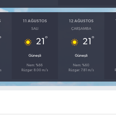
S
11 AĞUSTOS
12 AĞUSTOS
SALI
ÇARŞAMBA
°
°
°
21
21
u
Güneşli
Güneşli
Nem: %66
Nem: %60
s
Rüzgar: 8.00 m/s
Rüzgar: 7.81 m/s