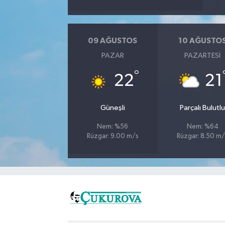
09 AĞUSTOS
10 AĞUSTO
PAZAR
PAZARTESI
°
22
21
Güneşli
Parçalı Bulutl
Nem: %56
Nem: %64
Rüzgar: 9.00 m/s
Rüzgar: 8.50 m/