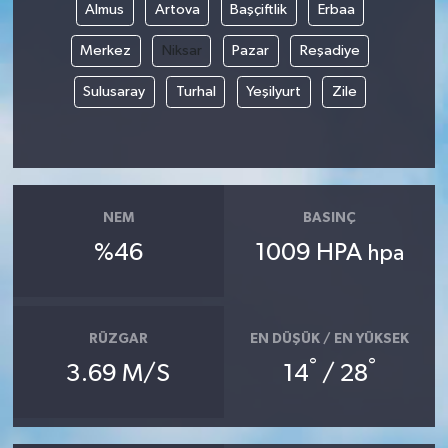
Almus
Artova
Başçiftlik
Erbaa
Merkez
Niksar
Pazar
Reşadiye
Sulusaray
Turhal
Yeşilyurt
Zile
NEM
BASINÇ
%46
1009 HPA
hpa
RÜZGAR
EN DÜŞÜK / EN YÜKSEK
°
°
3.69 M/S
14
/ 28