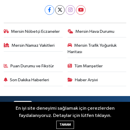
Mersin Nöbetçi Eczaneler
Mersin Hava Durumu
Mersin Namaz Vakitleri
Mersin Trafik Yoğunluk
Haritası
Puan Durumu ve Fikstür
Tüm Manşetler
Son Dakika Haberleri
Haber Arşivi
RSS
Copyright © 2025. Her hakkı saklıdır.
En iyi site deneyimi sağlamak için çerezlerden
faydalanıyoruz. Detaylar için lütfen tıklayın.
Haber Yazılımı:
TE Bilişim
TAMAM