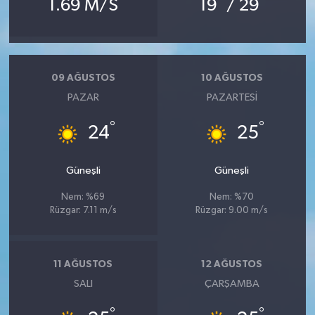
1.69 M/S
19
/ 29
09 AĞUSTOS
10 AĞUSTOS
PAZAR
PAZARTESI
°
°
24
25
Güneşli
Güneşli
Nem: %69
Nem: %70
Rüzgar: 7.11 m/s
Rüzgar: 9.00 m/s
11 AĞUSTOS
12 AĞUSTOS
SALI
ÇARŞAMBA
°
°