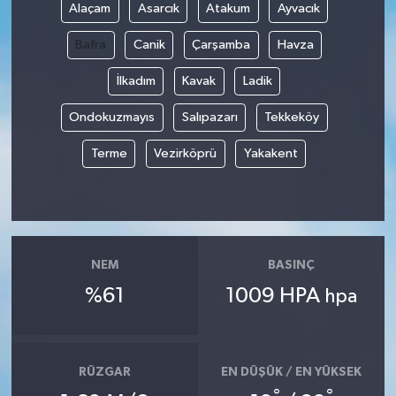
Alaçam
Asarcık
Atakum
Ayvacık
Bafra
Canik
Çarşamba
Havza
İlkadım
Kavak
Ladik
Ondokuzmayıs
Salıpazarı
Tekkeköy
Terme
Vezirköprü
Yakakent
NEM
BASINÇ
%61
1009 HPA
hpa
RÜZGAR
EN DÜŞÜK / EN YÜKSEK
°
°