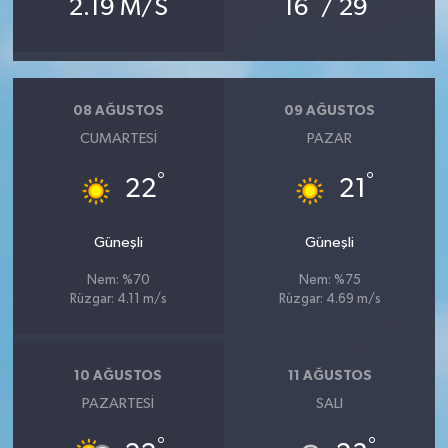
2.19 M/S
16
/ 29
08 AĞUSTOS
09 AĞUSTOS
CUMARTESI
PAZAR
°
°
22
21
Güneşli
Güneşli
Nem: %70
Nem: %75
Rüzgar: 4.11 m/s
Rüzgar: 4.69 m/s
10 AĞUSTOS
11 AĞUSTOS
PAZARTESI
SALI
°
°