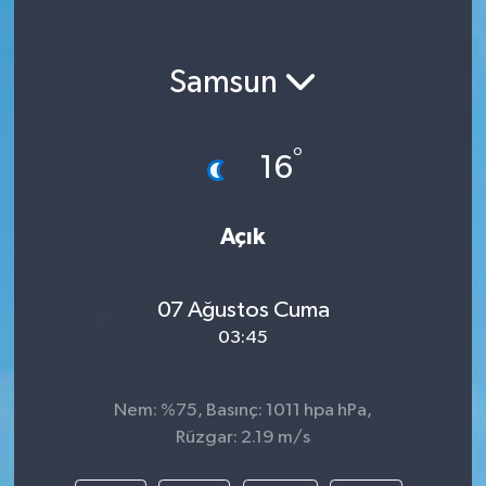
Samsun
°
16
Açık
07 Ağustos Cuma
03:45
Nem: %75, Basınç: 1011 hpa hPa,
Rüzgar: 2.19 m/s