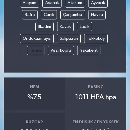
Alaçam
Asarcık
Atakum
Ayvacık
Bafra
Canik
Çarşamba
Havza
İlkadım
Kavak
Ladik
Ondokuzmayıs
Salıpazarı
Tekkeköy
Terme
Vezirköprü
Yakakent
NEM
BASINÇ
%75
1011 HPA
hpa
RÜZGAR
EN DÜŞÜK / EN YÜKSEK
°
°