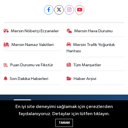
Mersin Nöbetçi Eczaneler
Mersin Hava Durumu
Mersin Namaz Vakitleri
Mersin Trafik Yoğunluk
Haritası
Puan Durumu ve Fikstür
Tüm Manşetler
Son Dakika Haberleri
Haber Arşivi
RSS
Copyright © 2025. Her hakkı saklıdır.
En iyi site deneyimi sağlamak için çerezlerden
faydalanıyoruz. Detaylar için lütfen tıklayın.
Haber Yazılımı:
TE Bilişim
TAMAM