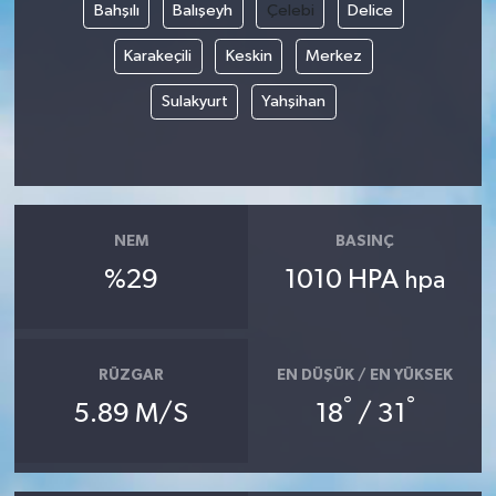
Bahşılı
Balışeyh
Çelebi
Delice
Karakeçili
Keskin
Merkez
Sulakyurt
Yahşihan
NEM
BASINÇ
%29
1010 HPA
hpa
RÜZGAR
EN DÜŞÜK / EN YÜKSEK
°
°
5.89 M/S
18
/ 31