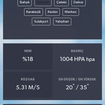
Bahşılı
Balışeyh
Çelebi
Delice
Karakeçili
Keskin
Merkez
Sulakyurt
Yahşihan
NEM
BASINÇ
%18
1004 HPA
hpa
RÜZGAR
EN DÜŞÜK / EN YÜKSEK
°
°
5.31 M/S
20
/ 35