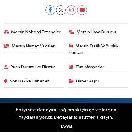
Mersin Nöbetçi Eczaneler
Mersin Hava Durumu
Mersin Namaz Vakitleri
Mersin Trafik Yoğunluk
Haritası
Puan Durumu ve Fikstür
Tüm Manşetler
Son Dakika Haberleri
Haber Arşivi
RSS
Copyright © 2025. Her hakkı saklıdır.
En iyi site deneyimi sağlamak için çerezlerden
faydalanıyoruz. Detaylar için lütfen tıklayın.
Haber Yazılımı:
TE Bilişim
TAMAM