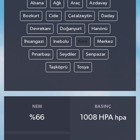
Abana
Ağlı
Araç
Azdavay
Bozkurt
Cide
Çatalzeytin
Daday
Devrekani
Doğanyurt
Hanönü
İhsangazi
İnebolu
Küre
Merkez
Pınarbaşı
Seydiler
Şenpazar
Taşköprü
Tosya
NEM
BASINÇ
%66
1008 HPA
hpa