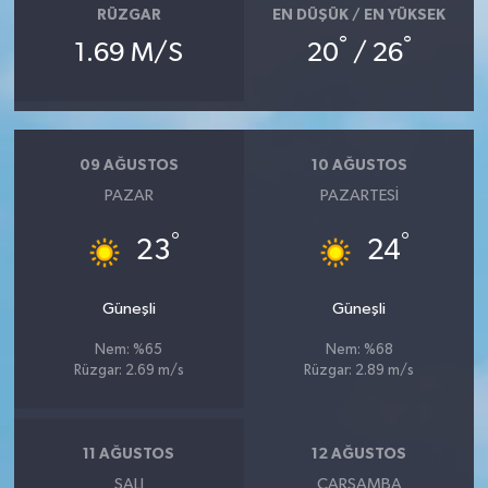
RÜZGAR
EN DÜŞÜK / EN YÜKSEK
°
°
1.69 M/S
20
/ 26
09 AĞUSTOS
10 AĞUSTOS
PAZAR
PAZARTESI
°
°
23
24
Güneşli
Güneşli
Nem: %65
Nem: %68
Rüzgar: 2.69 m/s
Rüzgar: 2.89 m/s
11 AĞUSTOS
12 AĞUSTOS
SALI
ÇARŞAMBA