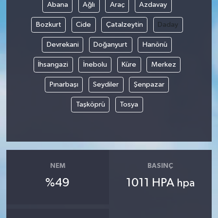
Abana
Ağlı
Araç
Azdavay
Bozkurt
Cide
Çatalzeytin
Daday
Devrekani
Doğanyurt
Hanönü
İhsangazi
İnebolu
Küre
Merkez
Pınarbaşı
Seydiler
Şenpazar
Taşköprü
Tosya
NEM
BASINÇ
%49
1011 HPA
hpa