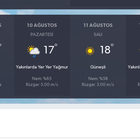
S
10 AĞUSTOS
11 AĞUSTOS
PAZARTESI
SALI
°
°
°
17
18
Yakınlarda Yer Yer Yağmur
Güneşli
Yakın
Nem: %65
Nem: %58
s
Rüzgar: 5.00 m/s
Rüzgar: 3.00 m/s
R