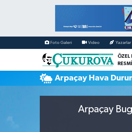
Mersin Nöbetçi Eczaneler
Mersin Hava Durumu
Foto Galeri
Video
Yazarlar
Mersin Namaz Vakitleri
ÖZEL
RESMİ
Mersin Trafik Yoğunluk Haritası
Arpaçay Hava Duru
Süper Lig Puan Durumu ve Fikstür
Tüm Manşetler
Arpaçay Bugü
Son Dakika Haberleri
Haber Arşivi