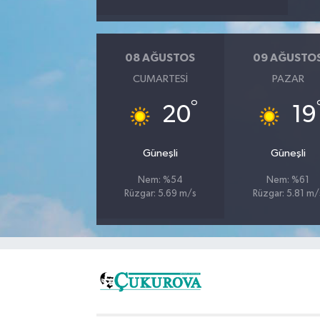
08 AĞUSTOS
09 AĞUSTO
CUMARTESI
PAZAR
°
20
19
Güneşli
Güneşli
Nem: %54
Nem: %61
Rüzgar: 5.69 m/s
Rüzgar: 5.81 m/