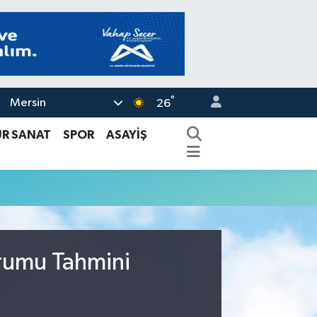
°
Mersin
26
ÜR SANAT
SPOR
ASAYİŞ
urumu Tahmini