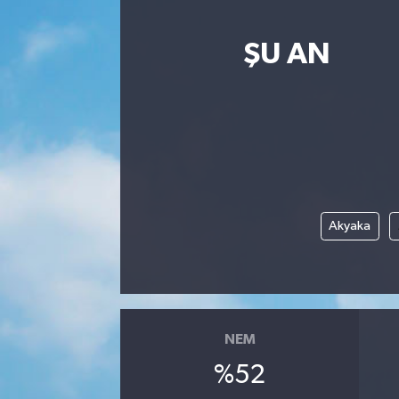
ŞU AN
Akyaka
NEM
%52