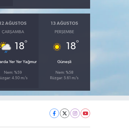
12 AĞUSTOS
13 AĞUSTOS
ÇARŞAMBA
PERŞEMBE
°
°
18
18
larda Yer Yer Yağmur
Güneşli
Nem: %59
Nem: %58
üzgar: 4.50 m/s
Rüzgar: 5.61 m/s