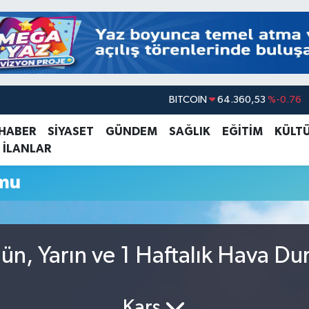
BITCOIN
64.360,53
%-0.76
DOLAR
47,7143
%0.16
 HABER
SİYASET
GÜNDEM
SAĞLIK
EĞİTİM
KÜLT
 İLANLAR
EURO
55,0317
%-0.02
STERLİN
64,2463
%0.07
mu
GRAM ALTIN
6574.81
%1.44
BİST100
13.799
%70
n, Yarın ve 1 Haftalık Hava D
Kars