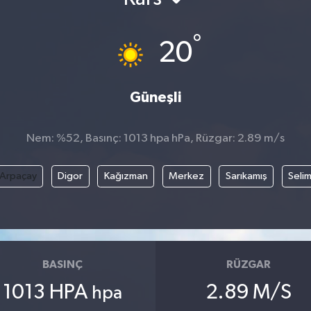
°
20
Güneşli
Nem: %52, Basınç: 1013 hpa hPa, Rüzgar: 2.89 m/s
Arpaçay
Digor
Kağızman
Merkez
Sarıkamış
Seli
BASINÇ
RÜZGAR
1013 HPA
2.89 M/S
hpa