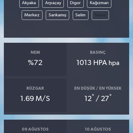
Akyaka
Arpaçay
Digor
Kağızman
Merkez
Sarıkamış
Selim
Susuz
NEM
BASINÇ
%72
1013 HPA
hpa
RÜZGAR
EN DÜŞÜK / EN YÜKSEK
°
°
1.69 M/S
12
/ 27
09 AĞUSTOS
10 AĞUSTOS