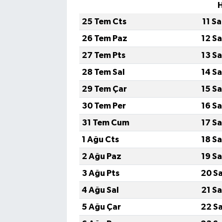
25 Tem Cts
11 S
26 Tem Paz
12 S
27 Tem Pts
13 S
28 Tem Sal
14 S
29 Tem Çar
15 S
30 Tem Per
16 S
31 Tem Cum
17 S
1 Ağu Cts
18 S
2 Ağu Paz
19 S
3 Ağu Pts
20 S
4 Ağu Sal
21 S
5 Ağu Çar
22 S