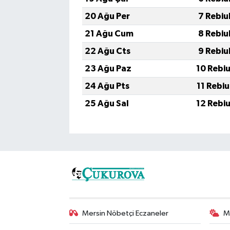
20 Ağu Per
7 Rebiu
21 Ağu Cum
8 Rebiu
22 Ağu Cts
9 Rebiu
23 Ağu Paz
10 Rebi
24 Ağu Pts
11 Rebi
25 Ağu Sal
12 Rebi
Mersin Nöbetçi Eczaneler
M