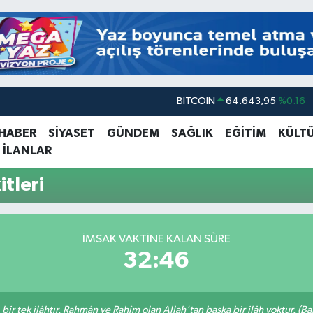
BITCOIN
64.643,95
%0.16
DOLAR
47,6704
%0
 HABER
SİYASET
GÜNDEM
SAĞLIK
EĞİTİM
KÜLT
 İLANLAR
EURO
55,0406
%-0.08
STERLİN
64,2143
%0
tleri
GRAM ALTIN
6500.87
%0.12
BİST100
13.799
%70
İMSAK VAKTINE KALAN SÜRE
32:46
, bir tek ilâhtır. Rahmân ve Rahîm olan Allah'tan başka bir ilâh yoktur. (B