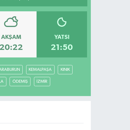
AKŞAM
YATSI
20:22
21:50
ARABURUN
KEMALPAŞA
KINIK
LA
ÖDEMİŞ
İZMİR