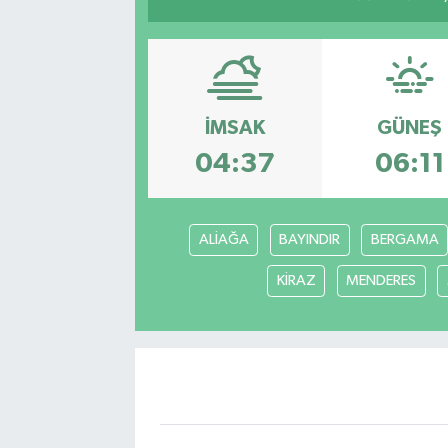
İMSAK
GÜNEŞ
04:37
06:11
ALİAĞA
BAYINDIR
BERGAMA
KİRAZ
MENDERES