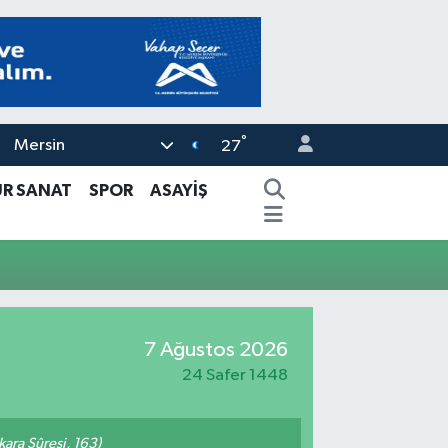
°
Mersin
27
ÜR SANAT
SPOR
ASAYİŞ
7 Ağustos 2026
24 Safer 1448
akara Sûresi, 163)