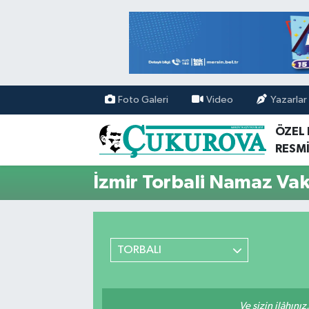
Mersin Nöbetçi Eczaneler
Mersin Hava Durumu
Foto Galeri
Video
Yazarlar
Mersin Namaz Vakitleri
ÖZEL
RESMİ
Mersin Trafik Yoğunluk Haritası
İzmir Torbali Namaz Vaki
Süper Lig Puan Durumu ve Fikstür
Tüm Manşetler
TORBALI
Son Dakika Haberleri
Haber Arşivi
Ve sizin ilâhınız