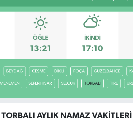
ÖĞLE
İKINDI
13:21
17:10
BEYDAĞ
CEŞME
DİKİLİ
FOÇA
GÜZELBAHÇE
K
MENEMEN
SEFERIHİSAR
SELÇUK
TORBALI
TİRE
UR
TORBALI AYLIK NAMAZ VAKITLERI