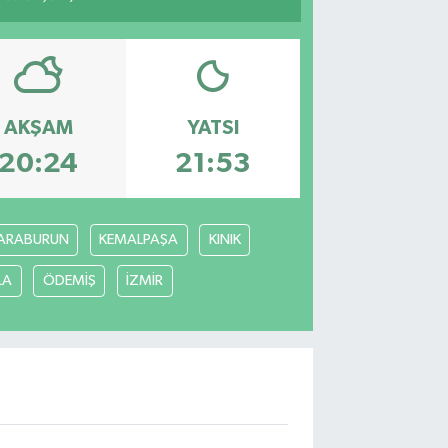
AKŞAM
YATSI
20:24
21:53
ARABURUN
KEMALPAŞA
KINIK
LA
ÖDEMİŞ
İZMİR