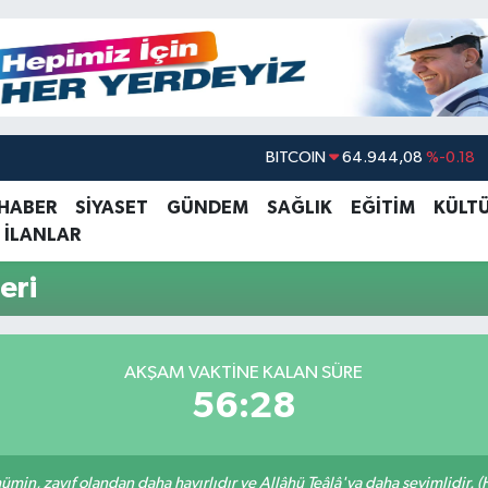
BITCOIN
64.944,08
%-0.18
DOLAR
47,7436
%0.18
 HABER
SİYASET
GÜNDEM
SAĞLIK
EĞİTİM
KÜLT
 İLANLAR
EURO
55,2510
%0.32
STERLİN
64,4811
%0.38
eri
GRAM ALTIN
6660.55
%0.03
BİST100
13.779
%-14
AKŞAM VAKTINE KALAN SÜRE
56:28
min, zayıf olandan daha hayırlıdır ve Allâhü Teâlâ'ya daha sevimlidir. (H