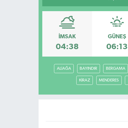
İMSAK
GÜNEŞ
04:38
06:13
ALİAĞA
BAYINDIR
BERGAMA
KİRAZ
MENDERES