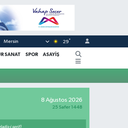
°
Mersin
29
ÜR SANAT
SPOR
ASAYİŞ
8 Ağustos 2026
25 Safer 1448
adis-i şerif)