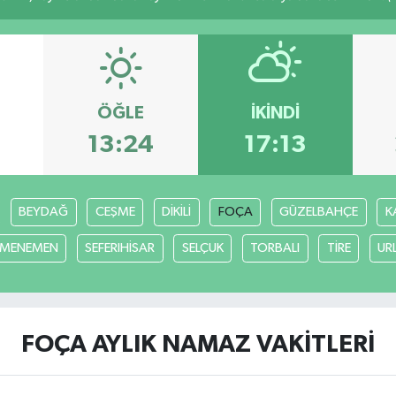
ÖĞLE
İKINDI
13:24
17:13
BEYDAĞ
CEŞME
DİKİLİ
FOÇA
GÜZELBAHÇE
K
MENEMEN
SEFERIHİSAR
SELÇUK
TORBALI
TİRE
UR
FOÇA AYLIK NAMAZ VAKITLERI