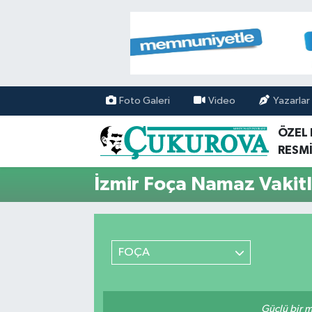
Mersin Nöbetçi Eczaneler
Mersin Hava Durumu
Foto Galeri
Video
Yazarlar
Mersin Namaz Vakitleri
ÖZEL
RESMİ
Mersin Trafik Yoğunluk Haritası
İzmir Foça Namaz Vakitl
Süper Lig Puan Durumu ve Fikstür
Tüm Manşetler
FOÇA
Son Dakika Haberleri
Haber Arşivi
Güçlü bir mü