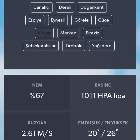
Çanakçı
Dereli
Doğankent
Espiye
Eynesil
Görele
Güce
Keşap
Merkez
Piraziz
Şebinkarahisar
Tirebolu
Yağlıdere
NEM
BASINÇ
%67
1011 HPA
hpa
RÜZGAR
EN DÜŞÜK / EN YÜKSEK
°
°
2.61 M/S
20
/ 26