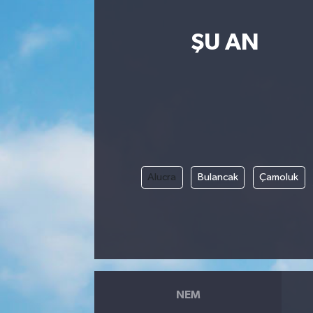
ŞU AN
Alucra
Bulancak
Çamoluk
NEM