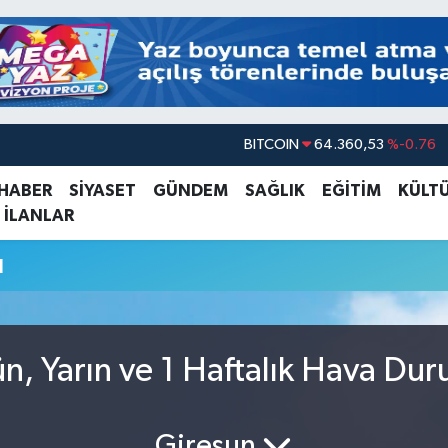
BITCOIN
64.360,53
%-0.76
DOLAR
47,7069
%0.17
 HABER
SİYASET
GÜNDEM
SAĞLIK
EĞİTİM
KÜLT
 İLANLAR
EURO
55,0265
%0.01
STERLİN
64,1897
%0.02
u
GRAM ALTIN
6574.81
%1.44
BİST100
13.887
%64
n, Yarın ve 1 Haftalık Hava Du
Giresun