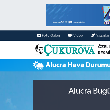
Mersin Nöbetçi Eczaneler
Mersin Hava Durumu
Foto Galeri
Video
Yazarlar
Mersin Namaz Vakitleri
ÖZEL
RESMİ
Mersin Trafik Yoğunluk Haritası
Alucra Hava Durum
Süper Lig Puan Durumu ve Fikstür
Tüm Manşetler
Alucra Bugü
Son Dakika Haberleri
Haber Arşivi