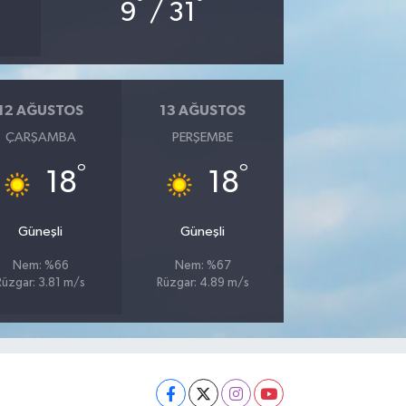
°
°
9
/ 31
12 AĞUSTOS
13 AĞUSTOS
ÇARŞAMBA
PERŞEMBE
°
°
18
18
Güneşli
Güneşli
Nem: %66
Nem: %67
Rüzgar: 3.81 m/s
Rüzgar: 4.89 m/s