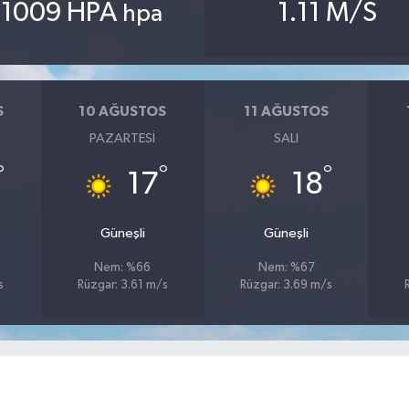
1009 HPA
1.11 M/S
hpa
S
10 AĞUSTOS
11 AĞUSTOS
PAZARTESI
SALI
°
°
°
17
18
Güneşli
Güneşli
Nem: %66
Nem: %67
s
Rüzgar: 3.61 m/s
Rüzgar: 3.69 m/s