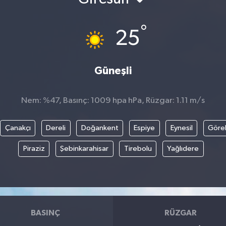
°
25
Güneşli
Nem: %47, Basınç: 1009 hpa hPa, Rüzgar: 1.11 m/s
Çanakçı
Dereli
Doğankent
Espiye
Eynesil
Göre
Piraziz
Şebinkarahisar
Tirebolu
Yağlıdere
BASINÇ
RÜZGAR