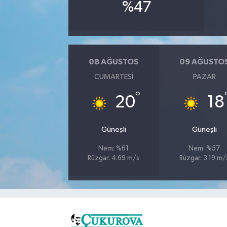
%47
08 AĞUSTOS
09 AĞUSTO
CUMARTESI
PAZAR
°
20
18
Güneşli
Güneşli
Nem: %61
Nem: %57
Rüzgar: 4.69 m/s
Rüzgar: 3.19 m/