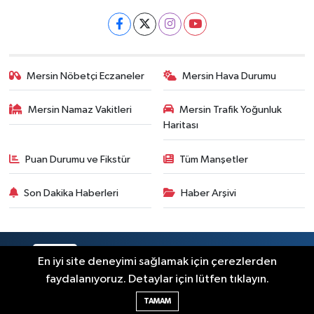
Mersin Nöbetçi Eczaneler
Mersin Hava Durumu
Mersin Namaz Vakitleri
Mersin Trafik Yoğunluk
Haritası
Puan Durumu ve Fikstür
Tüm Manşetler
Son Dakika Haberleri
Haber Arşivi
RSS
Copyright © 2025. Her hakkı saklıdır.
En iyi site deneyimi sağlamak için çerezlerden
faydalanıyoruz. Detaylar için lütfen tıklayın.
Haber Yazılımı:
TE Bilişim
TAMAM