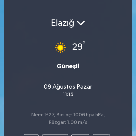
Elazığ
°
29
Güneşli
09 Ağustos Pazar
11:15
Nem: %27, Basınç: 1006 hpa hPa,
Rüzgar: 1.00 m/s