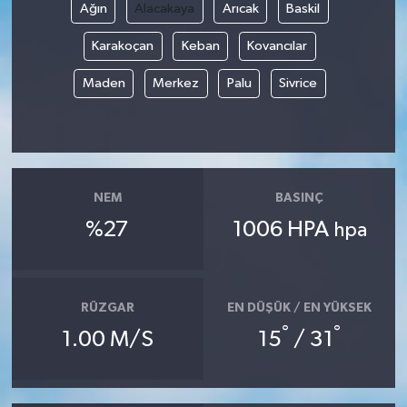
Ağın
Alacakaya
Arıcak
Baskil
Karakoçan
Keban
Kovancılar
Maden
Merkez
Palu
Sivrice
NEM
BASINÇ
%27
1006 HPA
hpa
RÜZGAR
EN DÜŞÜK / EN YÜKSEK
°
°
1.00 M/S
15
/ 31