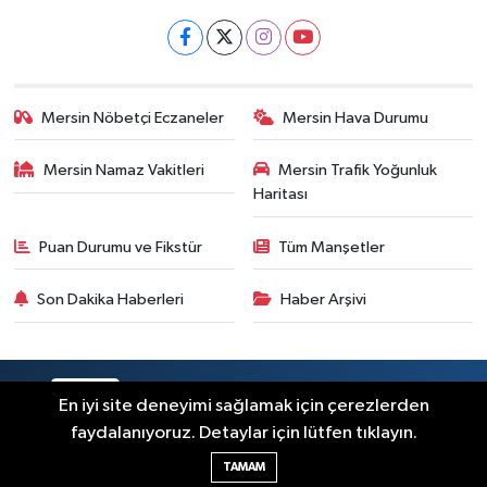
Mersin Nöbetçi Eczaneler
Mersin Hava Durumu
Mersin Namaz Vakitleri
Mersin Trafik Yoğunluk
Haritası
Puan Durumu ve Fikstür
Tüm Manşetler
Son Dakika Haberleri
Haber Arşivi
RSS
Copyright © 2025. Her hakkı saklıdır.
En iyi site deneyimi sağlamak için çerezlerden
faydalanıyoruz. Detaylar için lütfen tıklayın.
Haber Yazılımı:
TE Bilişim
TAMAM