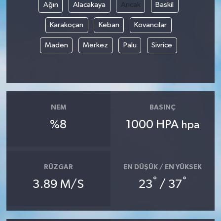
Ağın
Alacakaya
Arıcak
Baskil
Karakoçan
Keban
Kovancılar
Maden
Merkez
Palu
Sivrice
NEM
BASINÇ
%8
1000 HPA
hpa
RÜZGAR
EN DÜŞÜK / EN YÜKSEK
°
°
3.89 M/S
23
/ 37