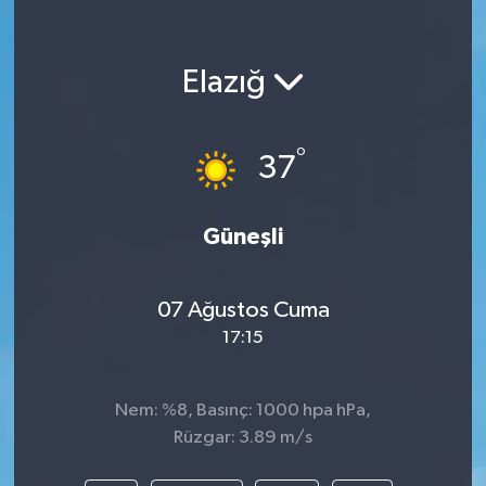
Elazığ
°
37
Güneşli
07 Ağustos Cuma
17:15
Nem: %8, Basınç: 1000 hpa hPa,
Rüzgar: 3.89 m/s