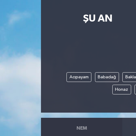
ŞU AN
Acıpayam
Babadağ
Bakl
Honaz
NEM