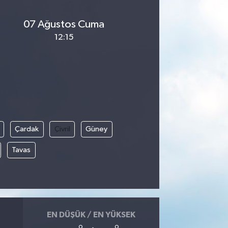
07 Ağustos Cuma
12:15
Çardak
Çivril
Güney
Tavas
EN DÜŞÜK / EN YÜKSEK