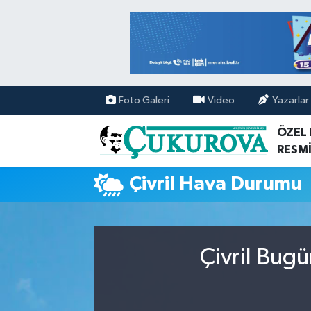
Mersin Nöbetçi Eczaneler
Mersin Hava Durumu
Foto Galeri
Video
Yazarlar
Mersin Namaz Vakitleri
ÖZEL
RESMİ
Mersin Trafik Yoğunluk Haritası
Çivril Hava Durumu
Süper Lig Puan Durumu ve Fikstür
Tüm Manşetler
Çivril Bugü
Son Dakika Haberleri
Haber Arşivi