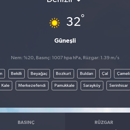
°
32
Güneşli
Nem: %20, Basınç: 1007 hpa hPa, Rüzgar: 1.39 m/s
an
Bekilli
Beyağaç
Bozkurt
Buldan
Çal
Çameli
Kale
Merkezefendi
Pamukkale
Sarayköy
Serinhisar
BASINÇ
RÜZGAR