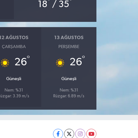
°
°
18
/ 35
12 AĞUSTOS
13 AĞUSTOS
ÇARŞAMBA
PERŞEMBE
°
°
26
26
Güneşli
Güneşli
Nem: %31
Nem: %31
Rüzgar: 3.39 m/s
Rüzgar: 6.89 m/s