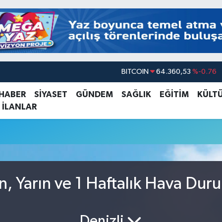
BITCOIN
64.360,53
%-0.76
DOLAR
47,7069
%0.17
 HABER
SİYASET
GÜNDEM
SAĞLIK
EĞİTİM
KÜLT
 İLANLAR
EURO
55,0265
%0.01
STERLİN
64,1897
%0.02
GRAM ALTIN
6574.81
%1.44
BİST100
13.887
%64
n, Yarın ve 1 Haftalık Hava Du
Denizli