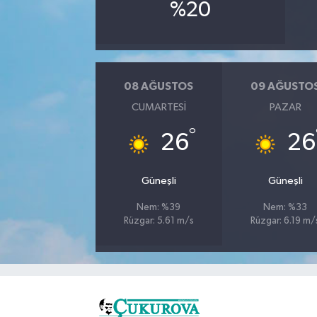
%20
08 AĞUSTOS
09 AĞUSTO
CUMARTESI
PAZAR
°
26
26
Güneşli
Güneşli
Nem: %39
Nem: %33
Rüzgar: 5.61 m/s
Rüzgar: 6.19 m/