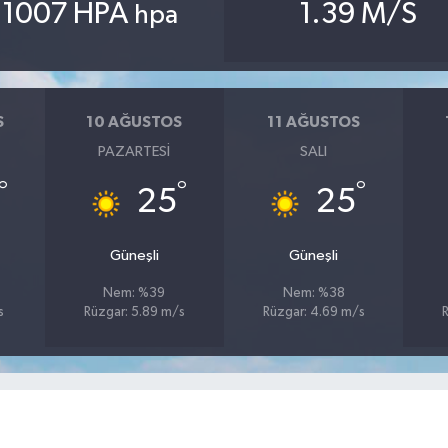
1007 HPA
1.39 M/S
hpa
S
10 AĞUSTOS
11 AĞUSTOS
PAZARTESI
SALI
°
°
°
25
25
Güneşli
Güneşli
Nem: %39
Nem: %38
s
Rüzgar: 5.89 m/s
Rüzgar: 4.69 m/s