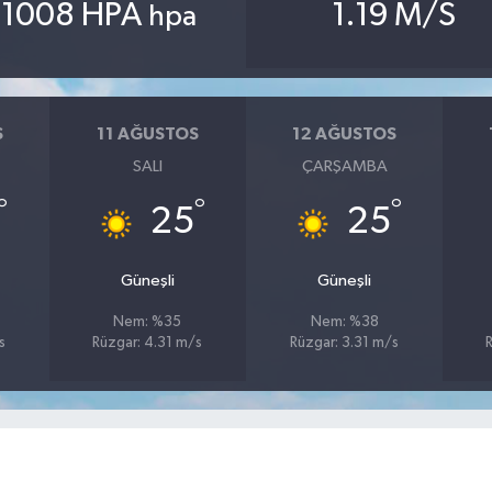
1008 HPA
1.19 M/S
hpa
S
11 AĞUSTOS
12 AĞUSTOS
SALI
ÇARŞAMBA
°
°
°
25
25
Güneşli
Güneşli
Nem: %35
Nem: %38
s
Rüzgar: 4.31 m/s
Rüzgar: 3.31 m/s
R