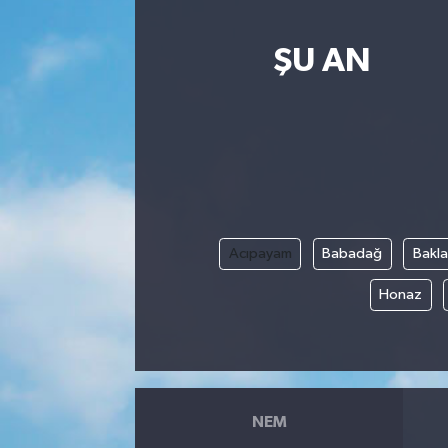
ŞU AN
Acıpayam
Babadağ
Bakl
Honaz
NEM