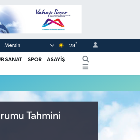
°
Mersin
28
ÜR SANAT
SPOR
ASAYİŞ
urumu Tahmini