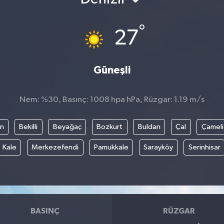
°
27
Güneşli
Nem: %30, Basınç: 1008 hpa hPa, Rüzgar: 1.19 m/s
an
Bekilli
Beyağaç
Bozkurt
Buldan
Çal
Çameli
Kale
Merkezefendi
Pamukkale
Sarayköy
Serinhisar
BASINÇ
RÜZGAR