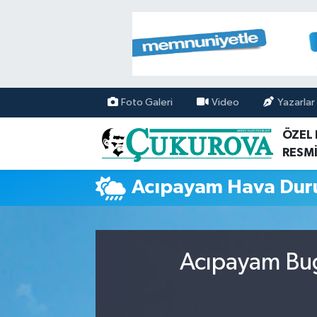
Mersin Nöbetçi Eczaneler
Mersin Hava Durumu
Foto Galeri
Video
Yazarlar
Mersin Namaz Vakitleri
ÖZEL
RESMİ
Mersin Trafik Yoğunluk Haritası
Acıpayam Hava Du
Süper Lig Puan Durumu ve Fikstür
Tüm Manşetler
Acıpayam Bug
Son Dakika Haberleri
Haber Arşivi