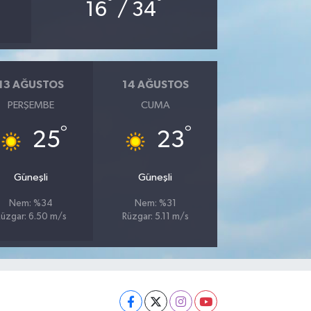
°
°
16
/ 34
13 AĞUSTOS
14 AĞUSTOS
PERŞEMBE
CUMA
°
°
25
23
Güneşli
Güneşli
Nem: %34
Nem: %31
üzgar: 6.50 m/s
Rüzgar: 5.11 m/s