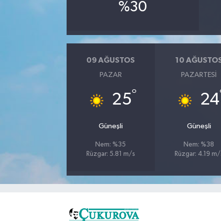
%30
09 AĞUSTOS
10 AĞUSTO
PAZAR
PAZARTESI
°
25
24
Güneşli
Güneşli
Nem: %35
Nem: %38
Rüzgar: 5.81 m/s
Rüzgar: 4.19 m/