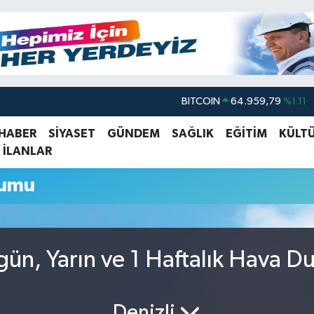
BITCOIN
64.959,79
%1.11
DOLAR
47,7436
%0.18
 HABER
SİYASET
GÜNDEM
SAĞLIK
EĞİTİM
KÜLT
 İLANLAR
EURO
55,2510
%0.32
STERLİN
64,4811
%0.38
rumu
GRAM ALTIN
6660.55
%0.03
BİST100
13.779
%-14
ün, Yarın ve 1 Haftalık Hava D
Denizli