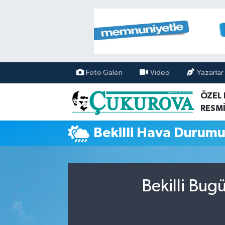
Mersin Nöbetçi Eczaneler
Mersin Hava Durumu
Foto Galeri
Video
Yazarlar
Mersin Namaz Vakitleri
ÖZEL
RESMİ
Mersin Trafik Yoğunluk Haritası
Bekilli Hava Durum
Süper Lig Puan Durumu ve Fikstür
Tüm Manşetler
Bekilli Bug
Son Dakika Haberleri
Haber Arşivi