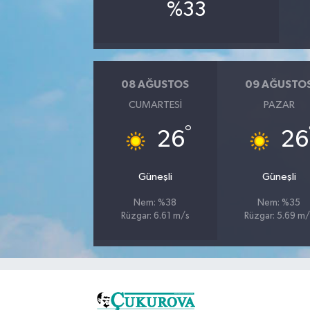
%33
08 AĞUSTOS
09 AĞUSTO
CUMARTESI
PAZAR
°
26
26
Güneşli
Güneşli
Nem: %38
Nem: %35
Rüzgar: 6.61 m/s
Rüzgar: 5.69 m/