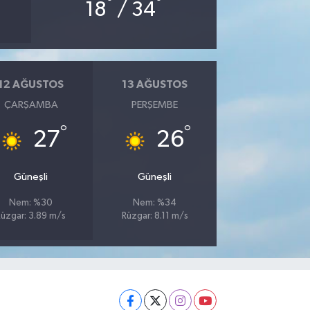
°
°
18
/ 34
12 AĞUSTOS
13 AĞUSTOS
ÇARŞAMBA
PERŞEMBE
°
°
27
26
Güneşli
Güneşli
Nem: %30
Nem: %34
Rüzgar: 3.89 m/s
Rüzgar: 8.11 m/s