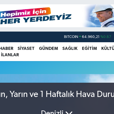
BITCOIN
64.960,21
%0.87
DOLAR
47,7436
%0.18
 HABER
SİYASET
GÜNDEM
SAĞLIK
EĞİTİM
KÜLT
 İLANLAR
EURO
55,2510
%0.32
STERLİN
64,4811
%0.38
u
GRAM ALTIN
6648.99
%2.59
BİST100
13.779
%-14
ün, Yarın ve 1 Haftalık Hava Du
Denizli