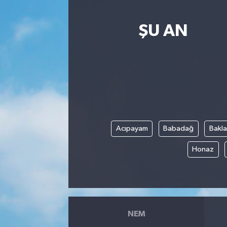
ŞU AN
Acıpayam
Babadağ
Bakl
Honaz
NEM