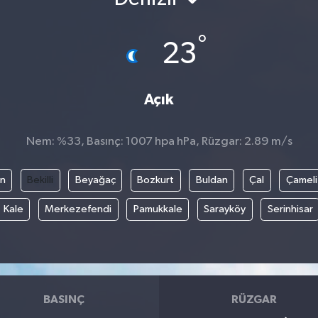
°
23
Açık
Nem: %33, Basınç: 1007 hpa hPa, Rüzgar: 2.89 m/s
an
Bekilli
Beyağaç
Bozkurt
Buldan
Çal
Çameli
Kale
Merkezefendi
Pamukkale
Sarayköy
Serinhisar
BASINÇ
RÜZGAR