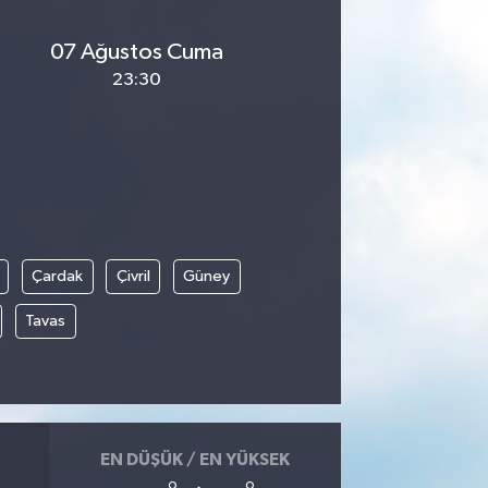
07 Ağustos Cuma
23:30
Çardak
Çivril
Güney
Tavas
EN DÜŞÜK / EN YÜKSEK