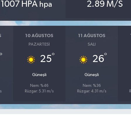
1007 HPA
2.89 M/S
hpa
S
10 AĞUSTOS
11 AĞUSTOS
PAZARTESI
SALI
°
°
°
25
26
Güneşli
Güneşli
Nem: %46
Nem: %36
s
Rüzgar: 5.31 m/s
Rüzgar: 4.31 m/s