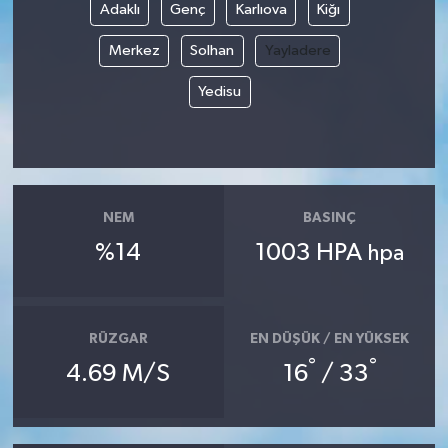
Adaklı
Genç
Karlıova
Kiğı
Merkez
Solhan
Yayladere
Yedisu
NEM
BASINÇ
%14
1003 HPA
hpa
RÜZGAR
EN DÜŞÜK / EN YÜKSEK
°
°
4.69 M/S
16
/ 33