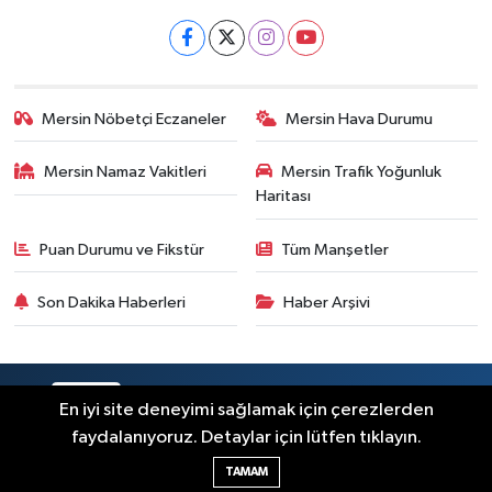
Mersin Nöbetçi Eczaneler
Mersin Hava Durumu
Mersin Namaz Vakitleri
Mersin Trafik Yoğunluk
Haritası
Puan Durumu ve Fikstür
Tüm Manşetler
Son Dakika Haberleri
Haber Arşivi
RSS
Copyright © 2025. Her hakkı saklıdır.
En iyi site deneyimi sağlamak için çerezlerden
faydalanıyoruz. Detaylar için lütfen tıklayın.
Haber Yazılımı:
TE Bilişim
TAMAM