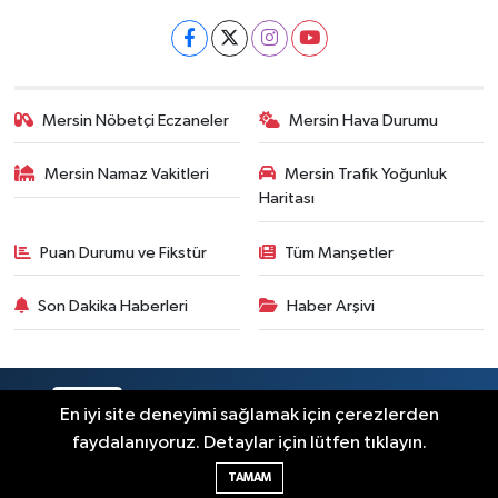
Mersin Nöbetçi Eczaneler
Mersin Hava Durumu
Mersin Namaz Vakitleri
Mersin Trafik Yoğunluk
Haritası
Puan Durumu ve Fikstür
Tüm Manşetler
Son Dakika Haberleri
Haber Arşivi
RSS
Copyright © 2025. Her hakkı saklıdır.
En iyi site deneyimi sağlamak için çerezlerden
faydalanıyoruz. Detaylar için lütfen tıklayın.
Haber Yazılımı:
TE Bilişim
TAMAM