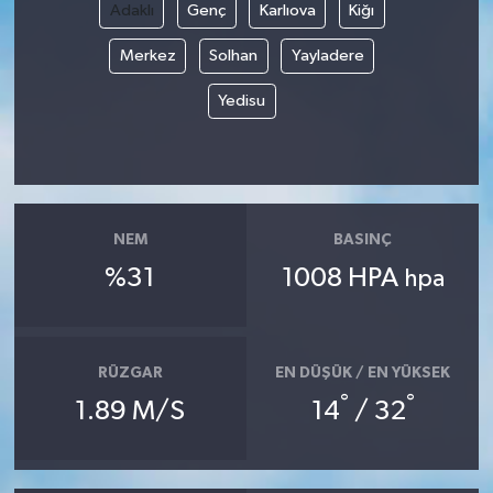
Adaklı
Genç
Karlıova
Kiğı
Merkez
Solhan
Yayladere
Yedisu
NEM
BASINÇ
%31
1008 HPA
hpa
RÜZGAR
EN DÜŞÜK / EN YÜKSEK
°
°
1.89 M/S
14
/ 32