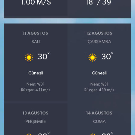
1.00 M/S
18
/ 39
11 AĞUSTOS
12 AĞUSTOS
SALI
ÇARŞAMBA
°
°
30
30
Güneşli
Güneşli
Nem: %31
Nem: %31
Rüzgar: 4.11 m/s
Rüzgar: 4.19 m/s
13 AĞUSTOS
14 AĞUSTOS
PERŞEMBE
CUMA
°
°