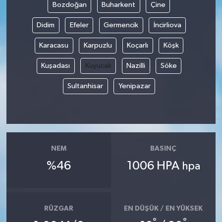
Bozdoğan
Buharkent
Çine
Didim
Efeler
Germencik
İncirliova
Karacasu
Karpuzlu
Koçarlı
Köşk
Kuşadası
Kuyucak
Nazilli
Söke
Sultanhisar
Yenipazar
NEM
BASINÇ
%46
1006 HPA
hpa
RÜZGAR
EN DÜŞÜK / EN YÜKSEK
°
°