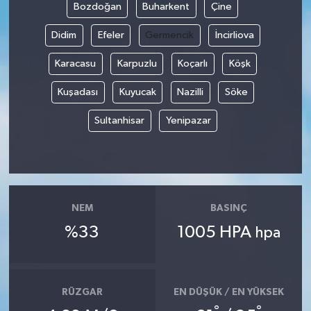
Bozdoğan
Buharkent
Çine
Didim
Efeler
Germencik
İncirliova
Karacasu
Karpuzlu
Koçarlı
Köşk
Kuşadası
Kuyucak
Nazilli
Söke
Sultanhisar
Yenipazar
NEM
BASINÇ
%33
1005 HPA
hpa
RÜZGAR
EN DÜŞÜK / EN YÜKSEK
°
°