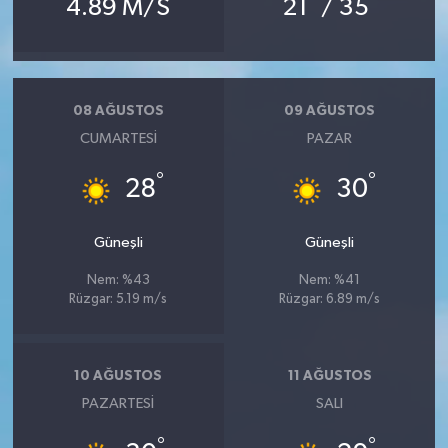
4.89 M/S
21
/ 35
08 AĞUSTOS
09 AĞUSTOS
CUMARTESI
PAZAR
°
°
28
30
Güneşli
Güneşli
Nem: %43
Nem: %41
Rüzgar: 5.19 m/s
Rüzgar: 6.89 m/s
10 AĞUSTOS
11 AĞUSTOS
PAZARTESI
SALI
°
°