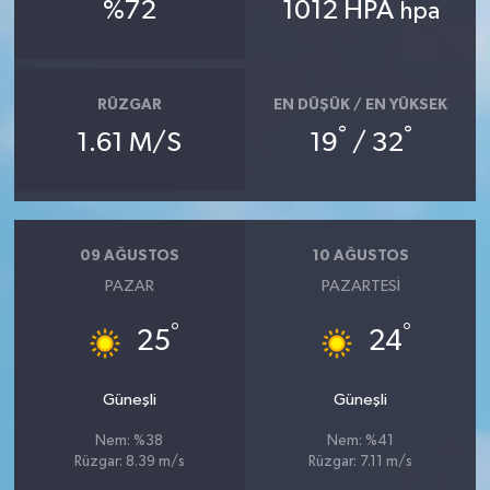
%72
1012 HPA
hpa
RÜZGAR
EN DÜŞÜK / EN YÜKSEK
°
°
1.61 M/S
19
/ 32
09 AĞUSTOS
10 AĞUSTOS
PAZAR
PAZARTESI
°
°
25
24
Güneşli
Güneşli
Nem: %38
Nem: %41
Rüzgar: 8.39 m/s
Rüzgar: 7.11 m/s