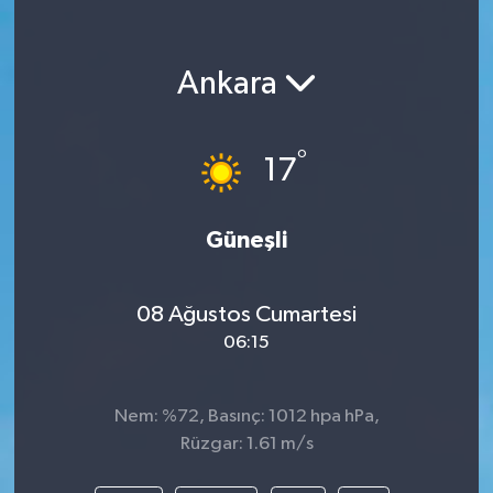
Ankara
°
17
Güneşli
08 Ağustos Cumartesi
06:15
Nem: %72, Basınç: 1012 hpa hPa,
Rüzgar: 1.61 m/s