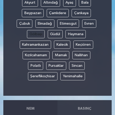
Akyurt
Altındağ
Ayaş
Bala
Beypazarı
Çamlıdere
Çankaya
Çubuk
Elmadağ
Etimesgut
Evren
Gölbaşı
Güdül
Haymana
Kahramankazan
Kalecik
Keçiören
Kızılcahamam
Mamak
Nallıhan
Polatlı
Pursaklar
Sincan
Şereflikoçhisar
Yenimahalle
NEM
BASINÇ