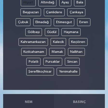
Akyurt
Altındağ
Ayaş
Bala
Beypazarı
Çamlıdere
Çankaya
Çubuk
Elmadağ
Etimesgut
Evren
Gölbaşı
Güdül
Haymana
Kahramankazan
Kalecik
Keçiören
Kızılcahamam
Mamak
Nallıhan
Polatlı
Pursaklar
Sincan
Şereflikoçhisar
Yenimahalle
NEM
BASINÇ