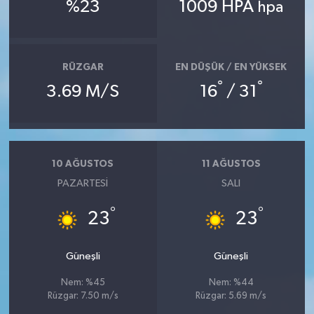
%23
1009 HPA
hpa
RÜZGAR
EN DÜŞÜK / EN YÜKSEK
°
°
3.69 M/S
16
/ 31
10 AĞUSTOS
11 AĞUSTOS
PAZARTESI
SALI
°
°
23
23
Güneşli
Güneşli
Nem: %45
Nem: %44
Rüzgar: 7.50 m/s
Rüzgar: 5.69 m/s