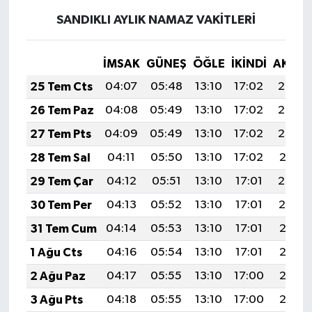
SANDIKLI AYLIK NAMAZ VAKITLERI
İMSAK
GÜNEŞ
ÖĞLE
İKINDI
AKŞA
25 Tem Cts
04:07
05:48
13:10
17:02
20:23
26 Tem Paz
04:08
05:49
13:10
17:02
20:22
27 Tem Pts
04:09
05:49
13:10
17:02
20:22
28 Tem Sal
04:11
05:50
13:10
17:02
20:21
29 Tem Çar
04:12
05:51
13:10
17:01
20:20
30 Tem Per
04:13
05:52
13:10
17:01
20:19
31 Tem Cum
04:14
05:53
13:10
17:01
20:18
1 Ağu Cts
04:16
05:54
13:10
17:01
20:17
2 Ağu Paz
04:17
05:55
13:10
17:00
20:16
3 Ağu Pts
04:18
05:55
13:10
17:00
20:15