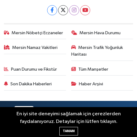
Mersin Nöbetçi Eczaneler
Mersin Hava Durumu
Mersin Namaz Vakitleri
Mersin Trafik Yoğunluk
Haritası
Puan Durumu ve Fikstür
Tüm Manşetler
Son Dakika Haberleri
Haber Arşivi
RSS
Copyright © 2025. Her hakkı saklıdır.
En iyi site deneyimi sağlamak için çerezlerden
faydalanıyoruz. Detaylar için lütfen tıklayın.
Haber Yazılımı:
TE Bilişim
TAMAM