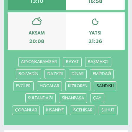
13:10
16:58
AKŞAM
YATSI
20:08
21:36
AFYONKARAHİSAR
BAYAT
BAŞMAKÇI
BOLVADİN
DAZKIRI
DİNAR
EMİRDAĞ
EVCİLER
HOCALAR
KIZILÖREN
SANDIKLI
SULTANDAĞI
SİNANPAŞA
ÇAY
ÇOBANLAR
İHSANİYE
İSCEHİSAR
ŞUHUT