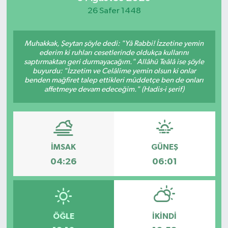
26 Safer 1448
Muhakkak, Şeytan şöyle dedi: "Yâ Rabbi! İzzetine yemin
ederim ki ruhları cesetlerinde oldukça kullarını
saptırmaktan geri durmayacağım." Allâhü Teâlâ ise şöyle
buyurdu: "İzzetim ve Celâlime yemin olsun ki onlar
benden mağfiret talep ettikleri müddetçe ben de onları
affetmeye devam edeceğim." (Hadis-i şerif)
İMSAK
GÜNEŞ
04:26
06:01
ÖĞLE
İKINDI