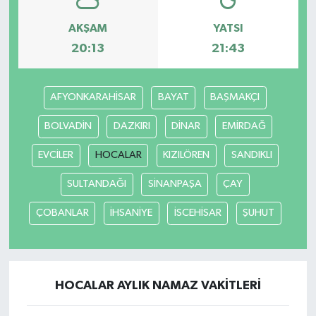
AKŞAM
YATSI
20:13
21:43
AFYONKARAHİSAR
BAYAT
BAŞMAKÇI
BOLVADİN
DAZKIRI
DİNAR
EMİRDAĞ
EVCİLER
HOCALAR
KIZILÖREN
SANDIKLI
SULTANDAĞI
SİNANPAŞA
ÇAY
ÇOBANLAR
İHSANİYE
İSCEHİSAR
ŞUHUT
HOCALAR AYLIK NAMAZ VAKITLERI