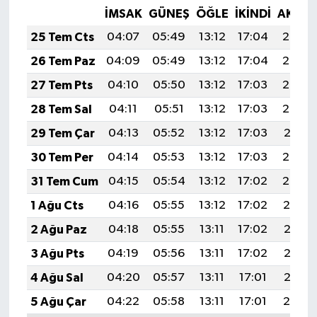
İMSAK
GÜNEŞ
ÖĞLE
İKINDI
AKŞA
25 Tem Cts
04:07
05:49
13:12
17:04
20:25
26 Tem Paz
04:09
05:49
13:12
17:04
20:24
27 Tem Pts
04:10
05:50
13:12
17:03
20:23
28 Tem Sal
04:11
05:51
13:12
17:03
20:22
29 Tem Çar
04:13
05:52
13:12
17:03
20:21
30 Tem Per
04:14
05:53
13:12
17:03
20:20
31 Tem Cum
04:15
05:54
13:12
17:02
20:20
1 Ağu Cts
04:16
05:55
13:12
17:02
20:19
2 Ağu Paz
04:18
05:55
13:11
17:02
20:18
3 Ağu Pts
04:19
05:56
13:11
17:02
20:17
4 Ağu Sal
04:20
05:57
13:11
17:01
20:15
5 Ağu Çar
04:22
05:58
13:11
17:01
20:14