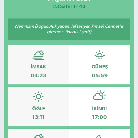
23 Safer 1448
Nemmâm (koğuculuk yapan, laf taşıyan kimse) Cennet'e
giremez. (Hadis-i şerif)
İMSAK
GÜNEŞ
04:23
05:59
ÖĞLE
İKINDI
13:11
17:00