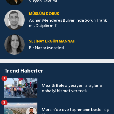
Vizyon Devrimi
MÜSLÜM DORUK
Adnan Menderes Bulvarı’nda Sorun Trafik
mi, Disiplin mi?
SELINAY ERGÜN MANNAH
Bir Nazar Meselesi
Trend Haberler
1
Mezitli Belediyesi yeni araçlarla
daha iyi hizmet verecek
2
Mersin’de eve taşınmanın bedeli üç