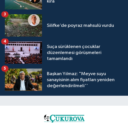
kira
3
Silifke’de poyraz mahsulü vurdu
4
Suça sürüklenen çocuklar
düzenlemesi görüşmeleri
tamamlandı
5
Başkan Yılmaz: "Meyve suyu
sanayisinin alım fiyatları yeniden
değerlendirilmeli''