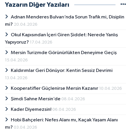
Yazarın Diğer Yazıları
Adnan Menderes Bulvarı’nda Sorun Trafik mi, Disiplin
mi?
20.04.2026
Okul Kapısından İçeri Giren Şiddet: Nerede Yanlış
Yapıyoruz?
17.04.2026
Mersin Turizmde Görünürlükten Deneyime Geçiş
15.04.2026
Kaldırımlar Geri Dönüyor: Kentin Sessiz Devrimi
13.04.2026
Kooperatifler Güçlenirse Mersin Kazanır
10.04.2026
Şimdi Sahne Mersin’de
08.04.2026
Kader Diyemezsin!
06.04.2026
Hobi Bahçeleri: Nefes Alanı mı, Kaçak Yaşam Alanı
mı?
03.04.2026