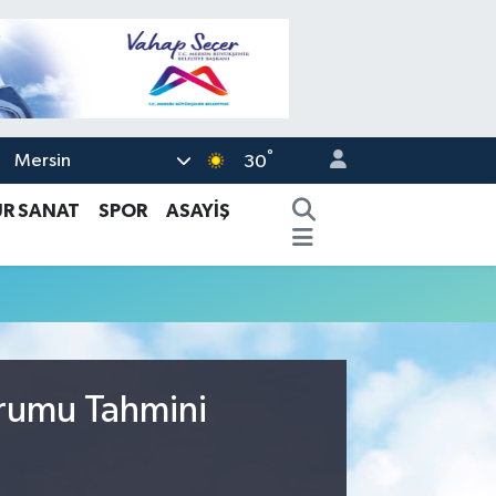
°
Mersin
30
ÜR SANAT
SPOR
ASAYİŞ
urumu Tahmini