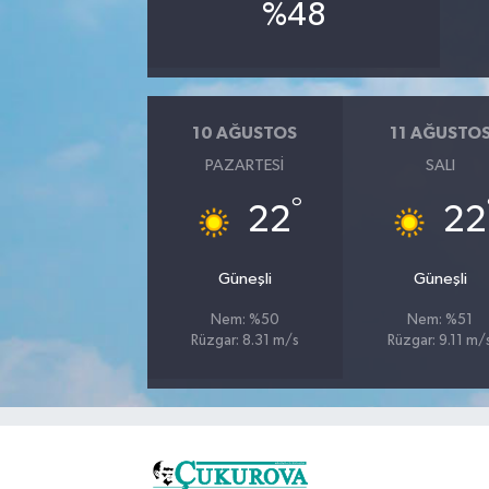
%48
10 AĞUSTOS
11 AĞUSTO
PAZARTESI
SALI
°
22
22
Güneşli
Güneşli
Nem: %50
Nem: %51
Rüzgar: 8.31 m/s
Rüzgar: 9.11 m/