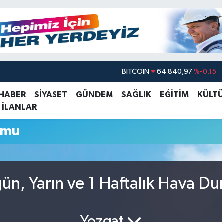
BITCOIN
64.840,97
%-0.15
DOLAR
47,7436
%0.18
 HABER
SİYASET
GÜNDEM
SAĞLIK
EĞİTİM
KÜLT
 İLANLAR
EURO
55,2510
%0.32
STERLİN
64,4811
%0.38
umu
GRAM ALTIN
6660.55
%0
BİST100
13.779
%-14
ugün, Yarın ve 1 Haftalık Hava D
Yozgat