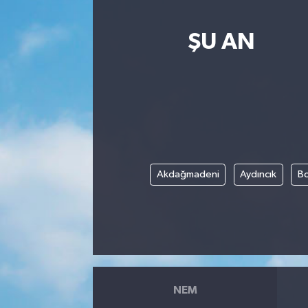
ŞU AN
Akdağmadeni
Aydıncık
Bo
NEM