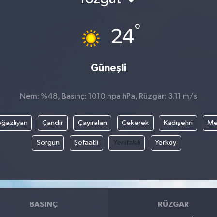
°
24
Güneşli
Nem: %48, Basınç: 1010 hpa hPa, Rüzgar: 3.11 m/s
ğazlıyan
Çandır
Çayıralan
Çekerek
Kadışehri
Me
Sorgun
Şefaatli
Yenifakılı
Yerköy
BASINÇ
RÜZGAR