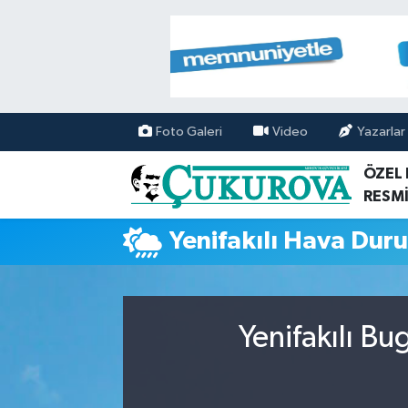
Mersin Nöbetçi Eczaneler
Mersin Hava Durumu
Foto Galeri
Video
Yazarlar
Mersin Namaz Vakitleri
ÖZEL
RESMİ
Mersin Trafik Yoğunluk Haritası
Yenifakılı Hava Dur
Süper Lig Puan Durumu ve Fikstür
Tüm Manşetler
Yenifakılı B
Son Dakika Haberleri
Haber Arşivi