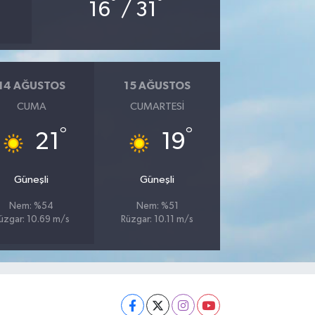
°
°
16
/ 31
14 AĞUSTOS
15 AĞUSTOS
CUMA
CUMARTESI
°
°
21
19
Güneşli
Güneşli
Nem: %54
Nem: %51
üzgar: 10.69 m/s
Rüzgar: 10.11 m/s