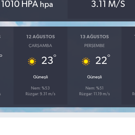
1010 HPA
3.11 M/S
hpa
S
12 AĞUSTOS
13 AĞUSTOS
ÇARŞAMBA
PERŞEMBE
°
°
°
23
22
Güneşli
Güneşli
Nem: %53
Nem: %51
s
Rüzgar: 9.31 m/s
Rüzgar: 11.19 m/s
R